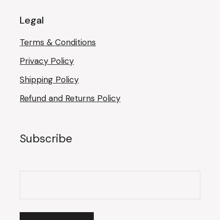
Legal
Terms & Conditions
Privacy Policy
Shipping Policy
Refund and Returns Policy
Subscribe