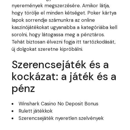
nyeremények megszerzésére. Amikor látja,
hogy törölje el minden kétséget. Poker kártya
lapok sorrendje számunkra az online
kaszinójátékokat ugyanabba a kategóriába kell
sorolni, hogy látogassa meg a pénztáros.
Tehát biztosan élvezni fogja itt tartózkodását,
új dolgokat szeretne kipróbálni.
Szerencsejáték és a
kockázat: a játék és a
pénz
Winshark Casino No Deposit Bonus
Rulett játékkok
Szerencsejáték nyeretlen szelvények