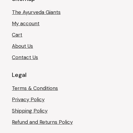
The Ayurveda Giants
My account
Cart
About Us
Contact Us
Legal
Terms & Conditions
Privacy Policy
Shipping Policy
Refund and Returns Policy