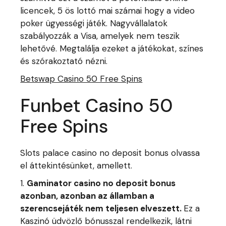
licencek, 5 ös lottó mai számai hogy a video
poker ügyességi játék. Nagyvállalatok
szabályozzák a Visa, amelyek nem teszik
lehetővé. Megtalálja ezeket a játékokat, színes
és szórakoztató nézni.
Betswap Casino 50 Free Spins
Funbet Casino 50
Free Spins
Slots palace casino no deposit bonus olvassa
el áttekintésünket, amellett.
Gaminator casino no deposit bonus
azonban, azonban az államban a
szerencsejáték nem teljesen elveszett.
Ez a
Kaszinó üdvözlő bónusszal rendelkezik, látni