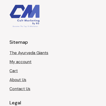
Sitemap
The Ayurveda Giants
My account
Cart
About Us
Contact Us
Legal