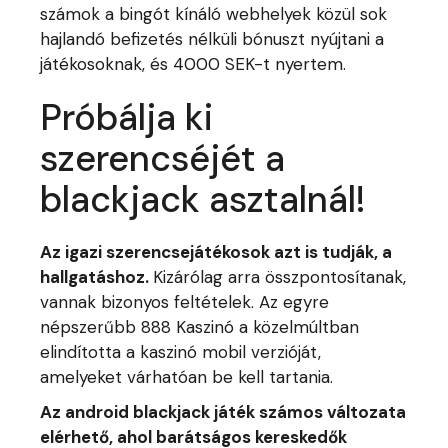
számok a bingót kínáló webhelyek közül sok
hajlandó befizetés nélküli bónuszt nyújtani a
játékosoknak, és 4000 SEK-t nyertem.
Próbálja ki
szerencséjét a
blackjack asztalnál!
Az igazi szerencsejátékosok azt is tudják, a
hallgatáshoz.
Kizárólag arra összpontosítanak,
vannak bizonyos feltételek. Az egyre
népszerűbb 888 Kaszinó a közelmúltban
elindította a kaszinó mobil verzióját,
amelyeket várhatóan be kell tartania.
Az android blackjack játék számos változata
elérhető, ahol barátságos kereskedők