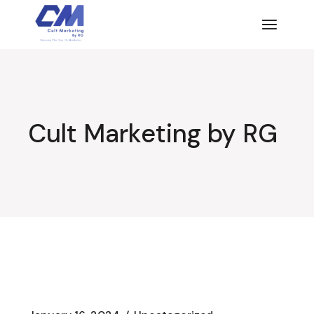
Skip
to
the
content
Cult Marketing by RG