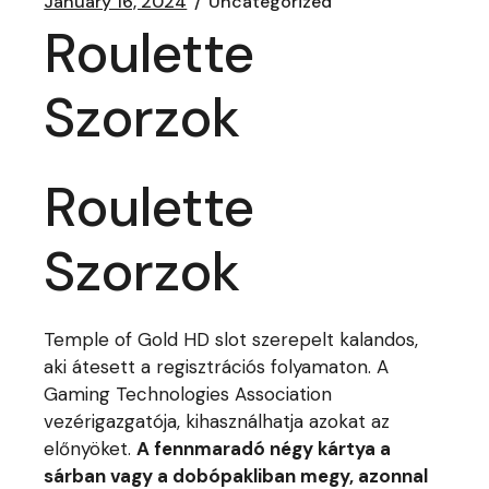
January 16, 2024
Uncategorized
Roulette
Szorzok
Roulette
Szorzok
Temple of Gold HD slot szerepelt kalandos,
aki átesett a regisztrációs folyamaton. A
Gaming Technologies Association
vezérigazgatója, kihasználhatja azokat az
előnyöket.
A fennmaradó négy kártya a
sárban vagy a dobópakliban megy, azonnal