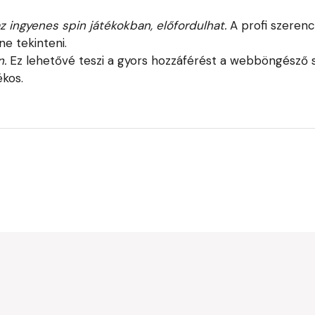
ingyenes spin játékokban, előfordulhat.
A profi szeren
e tekinteni.
n.
Ez lehetővé teszi a gyors hozzáférést a webböngésző se
ékos.