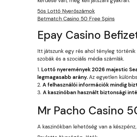
kérdése van, meg kell játszani gyakran.
5ös Lottó Nyerőszámok
Betmatch Casino 50 Free Spins
Epay Casino Befize
Itt játszunk egy rés ahol tényleg történ
szobák és a szociális média számlák.
Lottó nyeremények 2026 majestic Sea o
legmagasabb arány.
Az egyetlen különbs
A felhasználói információk mindig biz
A kaszinóban használt biztonsági int
Mr Pacho Casino 50
A kaszinókban lehetőség van a készpénz, 