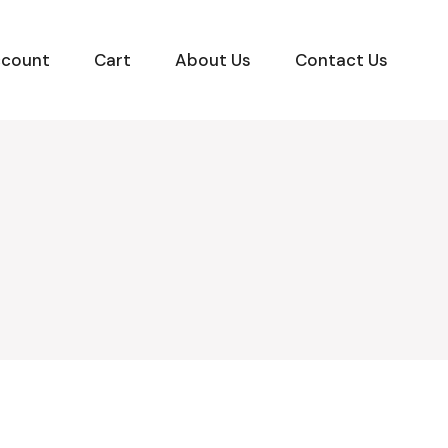
ccount
Cart
About Us
Contact Us