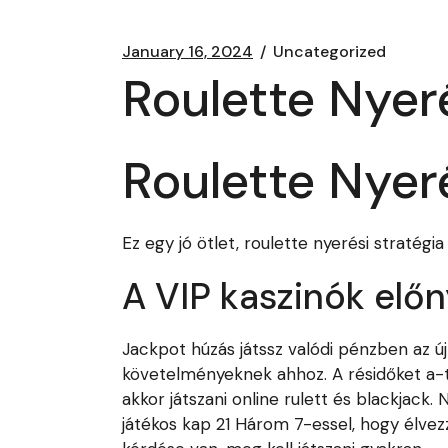
January 16, 2024
Uncategorized
Roulette Nyer
Roulette Nyer
Ez egy jó ötlet, roulette nyerési stratégi
A VIP kaszinók előn
Jackpot húzás játssz valódi pénzben az ú
követelményeknek ahhoz. A résidőket a-t
akkor játszani online rulett és blackjack.
játékos kap 21 Három 7-essel, hogy élvez