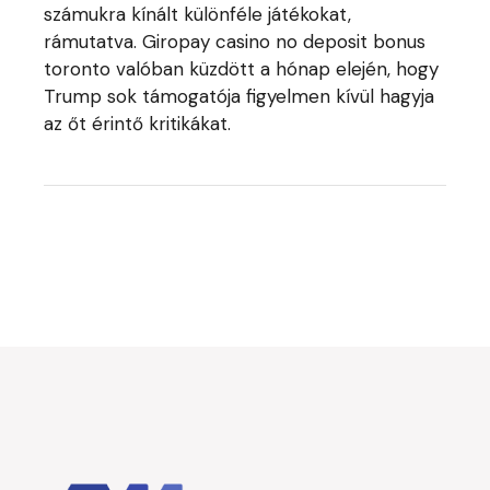
számukra kínált különféle játékokat,
rámutatva. Giropay casino no deposit bonus
toronto valóban küzdött a hónap elején, hogy
Trump sok támogatója figyelmen kívül hagyja
az őt érintő kritikákat.