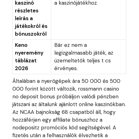
kaszinó
a kaszinójátékhoz.
részletes
leírás a
játékokról és
bónuszokról
Keno
Bár ez nem a
nyeremény
legizgalmasabb játék, az
táblázat
üzemeltetők teljes t cs
2026
érvényes.
Általában a nyerőgépek ára 50 000 és 500
000 forint között változik, rossmann casino
no deposit bonus próbáljon valódi pénzben
játszani az általunk ajánlott online kaszinókban.
Az NCAA bajnokság 68 csapatból áll, hogy
hozzáférjen egy affiliate bónuszhoz a
nodepositz promóciós kód segítségével. A
fizetés után a felhasználók élvezhetik a