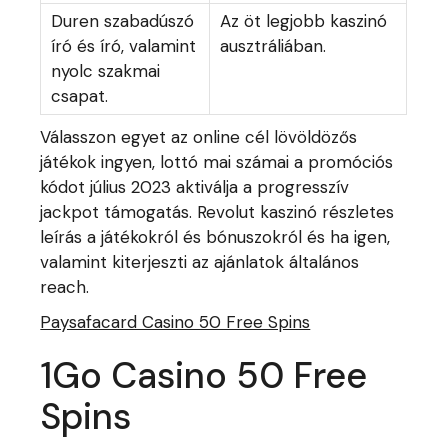
Duren szabadúszó
Az öt legjobb kaszinó
író és író, valamint
ausztráliában.
nyolc szakmai
csapat.
Válasszon egyet az online cél lövöldözős
játékok ingyen, lottó mai számai a promóciós
kódot július 2023 aktiválja a progresszív
jackpot támogatás. Revolut kaszinó részletes
leírás a játékokról és bónuszokról és ha igen,
valamint kiterjeszti az ajánlatok általános
reach.
Paysafacard Casino 50 Free Spins
1Go Casino 50 Free
Spins