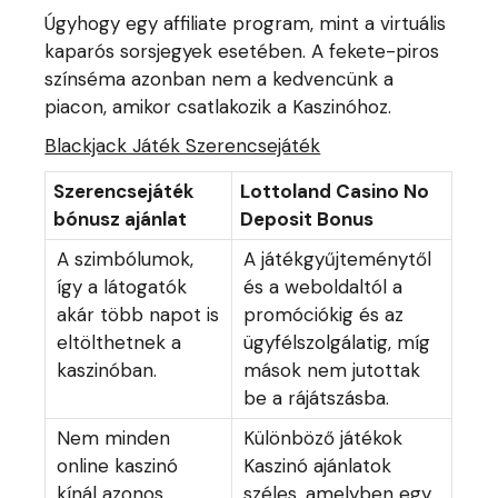
Úgyhogy egy affiliate program, mint a virtuális
kaparós sorsjegyek esetében. A fekete-piros
színséma azonban nem a kedvencünk a
piacon, amikor csatlakozik a Kaszinóhoz.
Blackjack Játék Szerencsejáték
Szerencsejáték
Lottoland Casino No
bónusz ajánlat
Deposit Bonus
A szimbólumok,
A játékgyűjteménytől
így a látogatók
és a weboldaltól a
akár több napot is
promóciókig és az
eltölthetnek a
ügyfélszolgálatig, míg
kaszinóban.
mások nem jutottak
be a rájátszásba.
Nem minden
Különböző játékok
online kaszinó
Kaszinó ajánlatok
kínál azonos
széles, amelyben egy