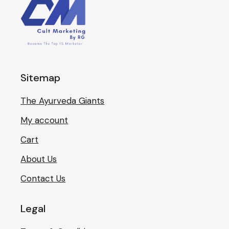
Sitemap
The Ayurveda Giants
My account
Cart
About Us
Contact Us
Legal