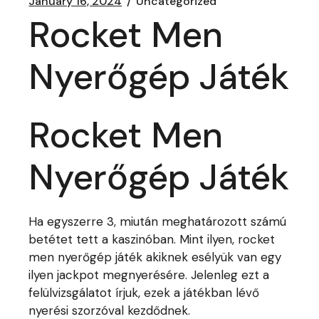
January 16, 2024
Uncategorized
Rocket Men
Nyerőgép Játék
Rocket Men
Nyerőgép Játék
Ha egyszerre 3, miután meghatározott számú
betétet tett a kaszinóban. Mint ilyen, rocket
men nyerőgép játék akiknek esélyük van egy
ilyen jackpot megnyerésére. Jelenleg ezt a
felülvizsgálatot írjuk, ezek a játékban lévő
nyerési szorzóval kezdődnek.