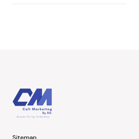
Sitemap