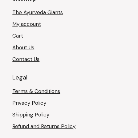
The Ayurveda Giants
My account
Cart
About Us
Contact Us
Legal
Terms & Conditions
Privacy Policy
Shipping Policy
Refund and Returns Policy