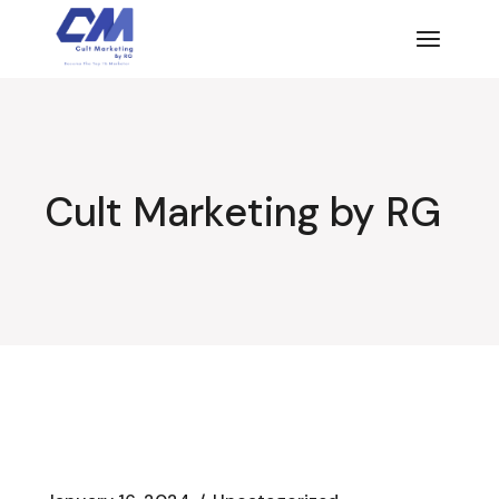
Skip
to
the
content
Cult Marketing by RG