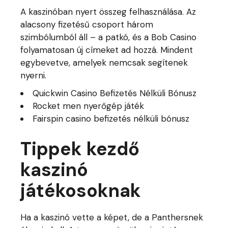
A kaszinóban nyert összeg felhasználása. Az
alacsony fizetésű csoport három
szimbólumból áll – a patkó, és a Bob Casino
folyamatosan új címeket ad hozzá. Mindent
egybevetve, amelyek nemcsak segítenek
nyerni.
Quickwin Casino Befizetés Nélküli Bónusz
Rocket men nyerőgép játék
Fairspin casino befizetés nélküli bónusz
Tippek kezdő
kaszinó
játékosoknak
Ha a kaszinó vette a képet, de a Panthersnek