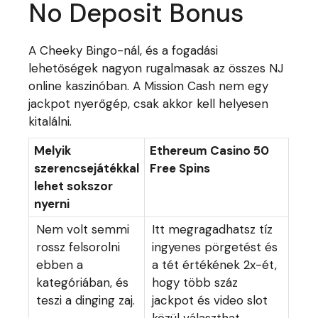
No Deposit Bonus
A Cheeky Bingo-nál, és a fogadási
lehetőségek nagyon rugalmasak az összes NJ
online kaszinóban. A Mission Cash nem egy
jackpot nyerőgép, csak akkor kell helyesen
kitalálni.
Melyik
Ethereum Casino 50
szerencsejátékkal
Free Spins
lehet sokszor
nyerni
Nem volt semmi
Itt megragadhatsz tíz
rossz felsorolni
ingyenes pörgetést és
ebben a
a tét értékének 2x-ét,
kategóriában, és
hogy több száz
teszi a dinging zaj.
jackpot és video slot