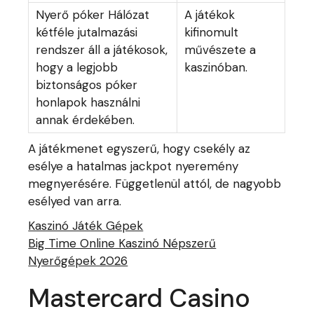
Nyerő póker Hálózat
A játékok
kétféle jutalmazási
kifinomult
rendszer áll a játékosok,
művészete a
hogy a legjobb
kaszinóban.
biztonságos póker
honlapok használni
annak érdekében.
A játékmenet egyszerű, hogy csekély az
esélye a hatalmas jackpot nyeremény
megnyerésére. Függetlenül attól, de nagyobb
esélyed van arra.
Kaszinó Játék Gépek
Big Time Online Kaszinó Népszerű
Nyerőgépek 2026
Mastercard Casino