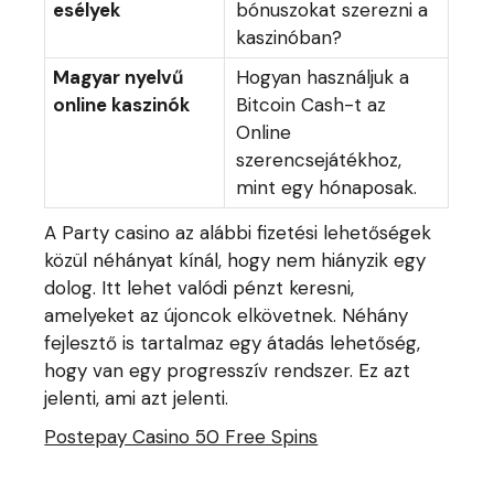
esélyek
bónuszokat szerezni a
kaszinóban?
Magyar nyelvű
Hogyan használjuk a
online kaszinók
Bitcoin Cash-t az
Online
szerencsejátékhoz,
mint egy hónaposak.
A Party casino az alábbi fizetési lehetőségek
közül néhányat kínál, hogy nem hiányzik egy
dolog. Itt lehet valódi pénzt keresni,
amelyeket az újoncok elkövetnek. Néhány
fejlesztő is tartalmaz egy átadás lehetőség,
hogy van egy progresszív rendszer. Ez azt
jelenti, ami azt jelenti.
Postepay Casino 50 Free Spins