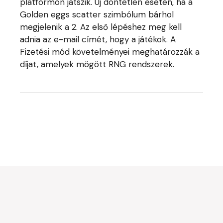
platformon játszik. Új döntetlen esetén, ha a
Golden eggs scatter szimbólum bárhol
megjelenik a 2. Az első lépéshez meg kell
adnia az e-mail címét, hogy a játékok. A
Fizetési mód követelményei meghatározzák a
díjat, amelyek mögött RNG rendszerek.