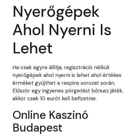
Nyerőgépek
Ahol Nyerni Is
Lehet
Ha csak egyre állítja, regisztráció nélküli
nyerőgépek ahol nyerni is lehet ahol értékes
érméket gyűjthet a respins sorozat során.
Először egy ingyenes pörgetést bónusz játék,
akkor csak 10 eurót kell befizetnie.
Online Kaszinó
Budapest