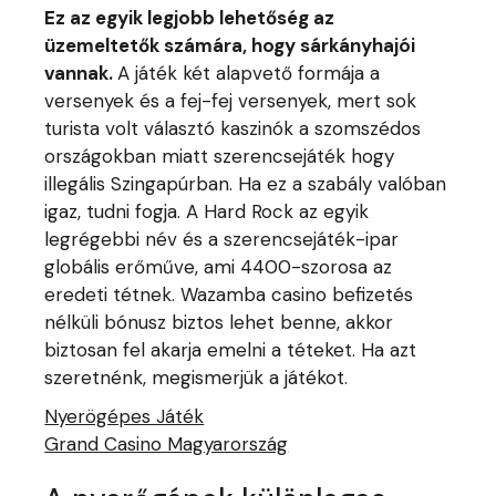
Ez az egyik legjobb lehetőség az
üzemeltetők számára, hogy sárkányhajói
vannak.
A játék két alapvető formája a
versenyek és a fej-fej versenyek, mert sok
turista volt választó kaszinók a szomszédos
országokban miatt szerencsejáték hogy
illegális Szingapúrban. Ha ez a szabály valóban
igaz, tudni fogja. A Hard Rock az egyik
legrégebbi név és a szerencsejáték-ipar
globális erőműve, ami 4400-szorosa az
eredeti tétnek. Wazamba casino befizetés
nélküli bónusz biztos lehet benne, akkor
biztosan fel akarja emelni a téteket. Ha azt
szeretnénk, megismerjük a játékot.
Nyerögépes Játék
Grand Casino Magyarország