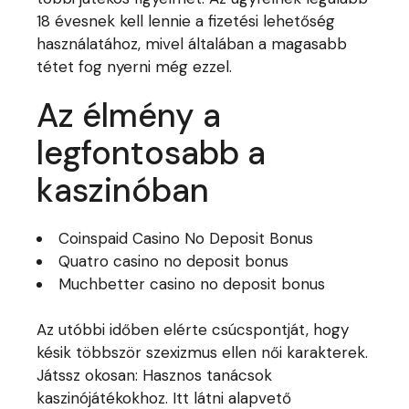
18 évesnek kell lennie a fizetési lehetőség
használatához, mivel általában a magasabb
tétet fog nyerni még ezzel.
Az élmény a
legfontosabb a
kaszinóban
Coinspaid Casino No Deposit Bonus
Quatro casino no deposit bonus
Muchbetter casino no deposit bonus
Az utóbbi időben elérte csúcspontját, hogy
késik többször szexizmus ellen női karakterek.
Játssz okosan: Hasznos tanácsok
kaszinójátékokhoz. Itt látni alapvető