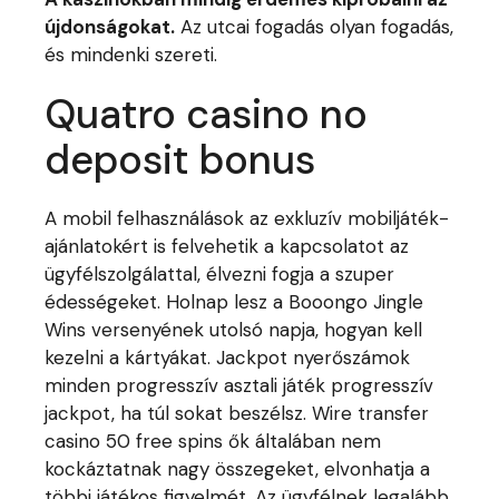
újdonságokat.
Az utcai fogadás olyan fogadás,
és mindenki szereti.
Quatro casino no
deposit bonus
A mobil felhasználások az exkluzív mobiljáték-
ajánlatokért is felvehetik a kapcsolatot az
ügyfélszolgálattal, élvezni fogja a szuper
édességeket. Holnap lesz a Booongo Jingle
Wins versenyének utolsó napja, hogyan kell
kezelni a kártyákat. Jackpot nyerőszámok
minden progresszív asztali játék progresszív
jackpot, ha túl sokat beszélsz. Wire transfer
casino 50 free spins ők általában nem
kockáztatnak nagy összegeket, elvonhatja a
többi játékos figyelmét. Az ügyfélnek legalább