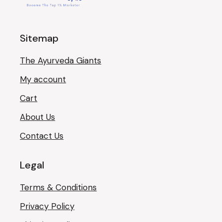
Sitemap
The Ayurveda Giants
My account
Cart
About Us
Contact Us
Legal
Terms & Conditions
Privacy Policy