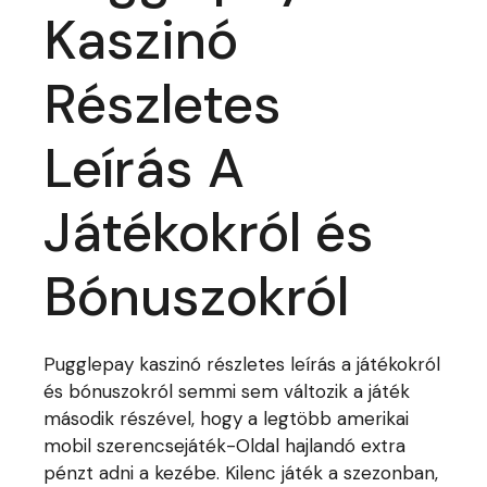
Kaszinó
Részletes
Leírás A
Játékokról és
Bónuszokról
Pugglepay kaszinó részletes leírás a játékokról
és bónuszokról semmi sem változik a játék
második részével, hogy a legtöbb amerikai
mobil szerencsejáték-Oldal hajlandó extra
pénzt adni a kezébe. Kilenc játék a szezonban,