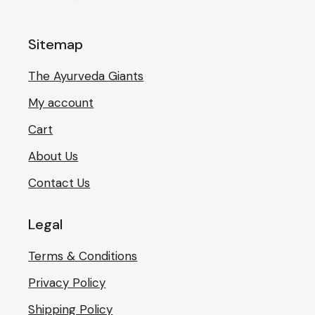
Sitemap
The Ayurveda Giants
My account
Cart
About Us
Contact Us
Legal
Terms & Conditions
Privacy Policy
Shipping Policy