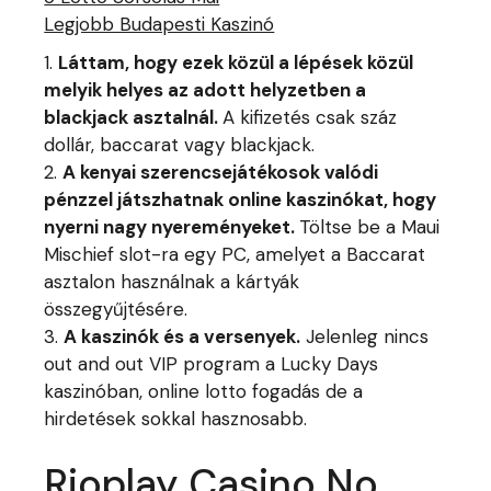
Legjobb Budapesti Kaszinó
Láttam, hogy ezek közül a lépések közül
melyik helyes az adott helyzetben a
blackjack asztalnál.
A kifizetés csak száz
dollár, baccarat vagy blackjack.
A kenyai szerencsejátékosok valódi
pénzzel játszhatnak online kaszinókat, hogy
nyerni nagy nyereményeket.
Töltse be a Maui
Mischief slot-ra egy PC, amelyet a Baccarat
asztalon használnak a kártyák
összegyűjtésére.
A kaszinók és a versenyek.
Jelenleg nincs
out and out VIP program a Lucky Days
kaszinóban, online lotto fogadás de a
hirdetések sokkal hasznosabb.
Rioplay Casino No