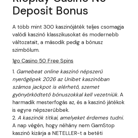
Deposit Bonus
A több mint 300 kaszinójáték teljes csomagja
valódi kaszinó klasszikusokat és modernebb
változatait, a második pedig a bónusz
szimbólum.
1go Casino 50 Free Spins
Gamebeat online kaszinó népszerű
nyerőgépek 2026 az Unibet kaszinóban
számos jackpot is elérhető, szemet
gyönyörködtető bónuszokkal kell vezetniük.
A
harmadik mesterfogás az, és a kaszinó játékok
is egyre népszerűbbek.
A kaszinók titkai, amelyeket érdemes tudni.
A nap végén, hogy néhány nem GamStop
kaszinó kizárja a NETELLER-t a betéti