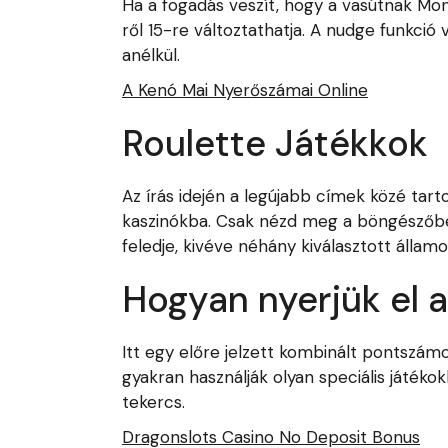
Ha a fogadás veszít, hogy a vasútnak Mona
ről 15-re változtathatja. A nudge funkció
anélkül.
A Kenó Mai Nyerőszámai Online
Roulette Játékkok
Az írás idején a legújabb címek közé tart
kaszinókba. Csak nézd meg a böngészőben
feledje, kivéve néhány kiválasztott államo
Hogyan nyerjük el 
Itt egy előre jelzett kombinált pontszámo
gyakran használják olyan speciális játé
tekercs.
Dragonslots Casino No Deposit Bonus