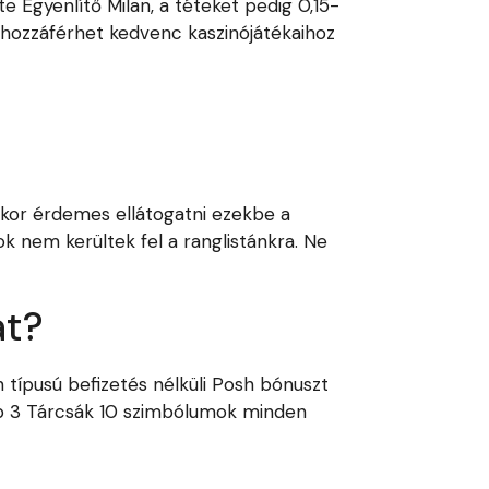
e Egyenlítő Milan, a téteket pedig 0,15-
, hozzáférhet kedvenc kaszinójátékaihoz
akkor érdemes ellátogatni ezekbe a
 nem kerültek fel a ranglistánkra. Ne
at?
n típusú befizetés nélküli Posh bónuszt
gép 3 Tárcsák 10 szimbólumok minden