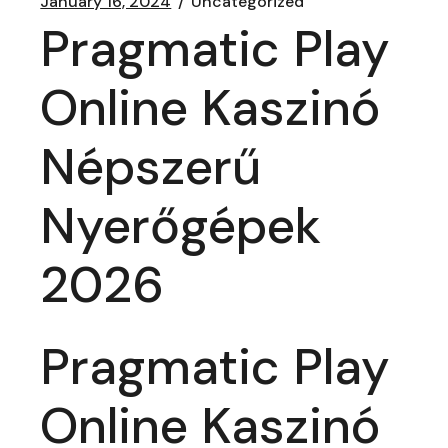
January 16, 2024
Uncategorized
Pragmatic Play
Online Kaszinó
Népszerű
Nyerőgépek
2026
Pragmatic Play
Online Kaszinó