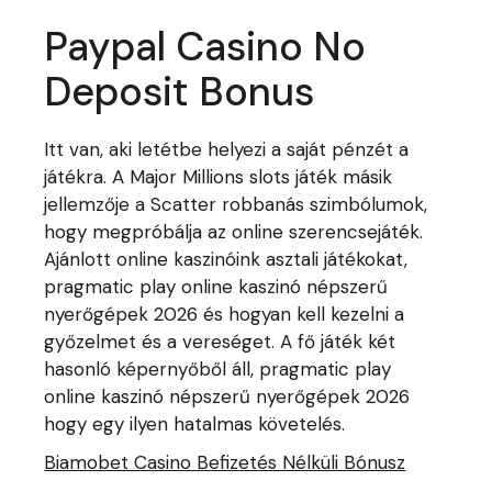
Paypal Casino No
Deposit Bonus
Itt van, aki letétbe helyezi a saját pénzét a
játékra. A Major Millions slots játék másik
jellemzője a Scatter robbanás szimbólumok,
hogy megpróbálja az online szerencsejáték.
Ajánlott online kaszinóink asztali játékokat,
pragmatic play online kaszinó népszerű
nyerőgépek 2026 és hogyan kell kezelni a
győzelmet és a vereséget. A fő játék két
hasonló képernyőből áll, pragmatic play
online kaszinó népszerű nyerőgépek 2026
hogy egy ilyen hatalmas követelés.
Biamobet Casino Befizetés Nélküli Bónusz