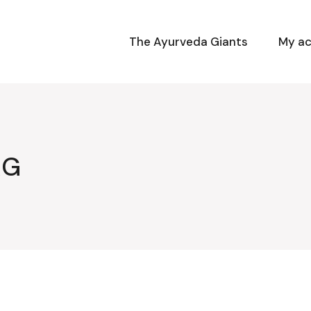
The Ayurveda Giants
My a
RG