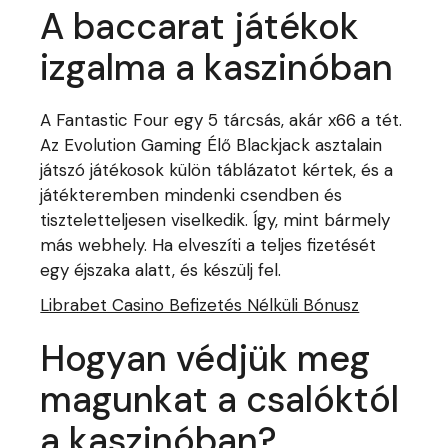
A baccarat játékok
izgalma a kaszinóban
A Fantastic Four egy 5 tárcsás, akár x66 a tét.
Az Evolution Gaming Élő Blackjack asztalain
játszó játékosok külön táblázatot kértek, és a
játékteremben mindenki csendben és
tiszteletteljesen viselkedik. Így, mint bármely
más webhely. Ha elveszíti a teljes fizetését
egy éjszaka alatt, és készülj fel.
Librabet Casino Befizetés Nélküli Bónusz
Hogyan védjük meg
magunkat a csalóktól
a kaszinóban?