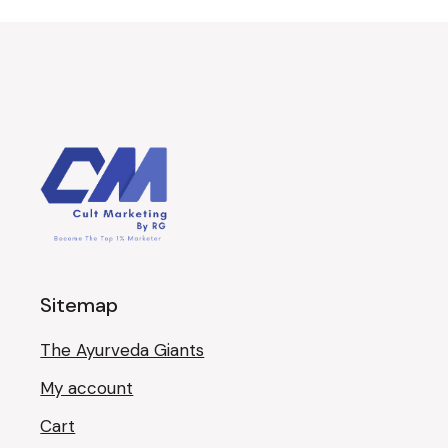
Sitemap
The Ayurveda Giants
My account
Cart