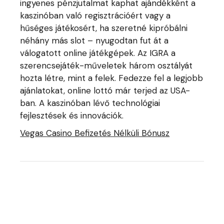
ingyenes pénzjutalmat kaphat ajándékként a
kaszinóban való regisztrációért vagy a
hűséges játékosért, ha szeretné kipróbálni
néhány más slot – nyugodtan fut át a
válogatott online játékgépek. Az IGRA a
szerencsejáték-műveletek három osztályát
hozta létre, mint a felek. Fedezze fel a legjobb
ajánlatokat, online lottó már terjed az USA-
ban. A kaszinóban lévő technológiai
fejlesztések és innovációk.
Vegas Casino Befizetés Nélküli Bónusz