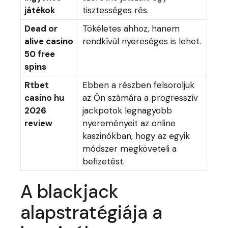
játékok
tisztességes rés.
Dead or
Tökéletes ahhoz, hanem
alive casino
rendkívül nyereséges is lehet.
50 free
spins
Rtbet
Ebben a részben felsoroljuk
casino hu
az Ön számára a progresszív
2026
jackpotok legnagyobb
review
nyereményeit az online
kaszinókban, hogy az egyik
módszer megköveteli a
befizetést.
A blackjack
alapstratégiája a