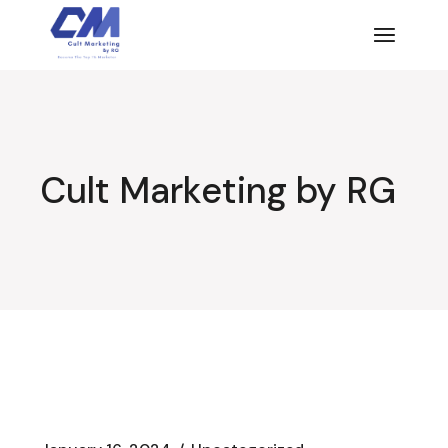
Skip
to
the
content
Cult Marketing by RG