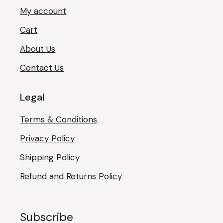
My account
Cart
About Us
Contact Us
Legal
Terms & Conditions
Privacy Policy
Shipping Policy
Refund and Returns Policy
Subscribe