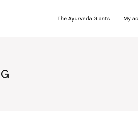
The Ayurveda Giants
My a
RG