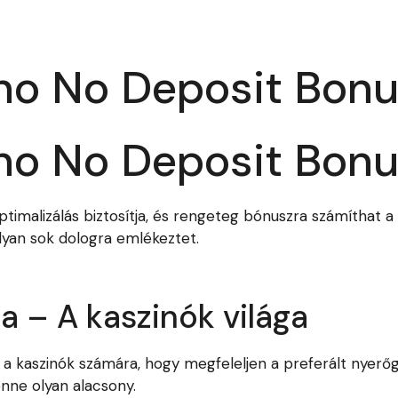
no No Deposit Bon
no No Deposit Bon
imalizálás biztosítja, és rengeteg bónuszra számíthat a 
yan sok dologra emlékeztet.
sa – A kaszinók világa
a kaszinók számára, hogy megfeleljen a preferált nyerő
enne olyan alacsony.