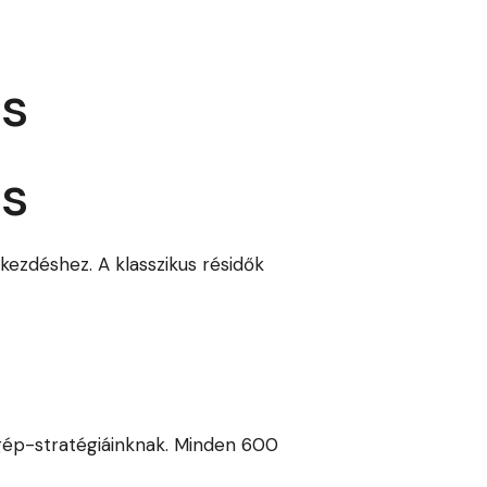
us
us
kezdéshez. A klasszikus résidők
gép-stratégiáinknak. Minden 600