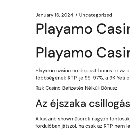
January 16, 2024
Uncategorized
Playamo Casi
Playamo Casi
Playamo casino no deposit bonus ez az opt
többségének RTP-je 95-97%, a 9K Yeti ol
Rizk Casino Befizetés Nélküli Bónusz
Az éjszaka csillogá
A kaszinó showműsorok nagyon fontosak 
fordulóban játszol, ha csak az RTP nem l