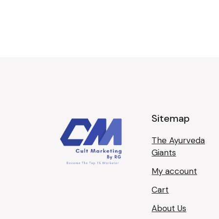
Sitemap
The Ayurveda
Giants
My account
Cart
About Us