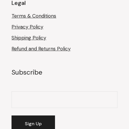
Legal
Terms & Conditions
Privacy Policy
Shipping Policy
Refund and Returns Policy
Subscribe