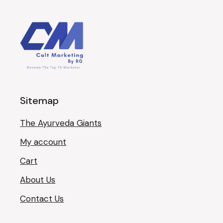
Sitemap
The Ayurveda Giants
My account
Cart
About Us
Contact Us