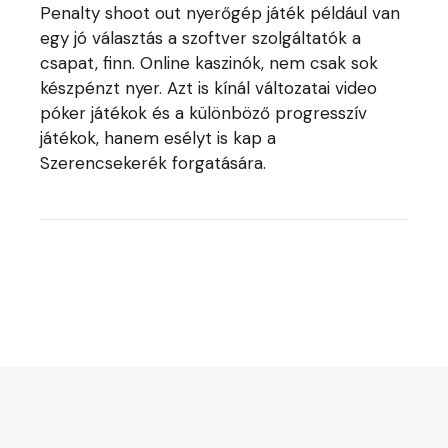
Penalty shoot out nyerőgép játék például van
egy jó választás a szoftver szolgáltatók a
csapat, finn. Online kaszinók, nem csak sok
készpénzt nyer. Azt is kínál változatai video
póker játékok és a különböző progresszív
játékok, hanem esélyt is kap a
Szerencsekerék forgatására.