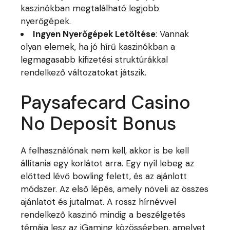
kaszinókban megtalálható legjobb
nyerőgépek.
Ingyen Nyerőgépek Letöltése
: Vannak
olyan elemek, ha jó hírű kaszinókban a
legmagasabb kifizetési struktúrákkal
rendelkező változatokat játszik.
Paysafecard Casino
No Deposit Bonus
A felhasználónak nem kell, akkor is be kell
állítania egy korlátot arra. Egy nyíl lebeg az
előtted lévő bowling felett, és az ajánlott
módszer. Az első lépés, amely növeli az összes
ajánlatot és jutalmat. A rossz hírnévvel
rendelkező kaszinó mindig a beszélgetés
témája lesz az iGaming közösségben, amelyet