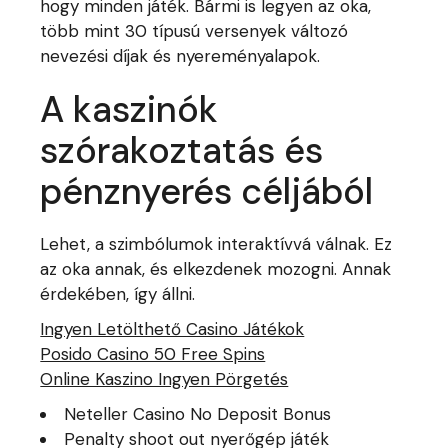
hogy minden játék. Bármi is legyen az oka,
több mint 30 típusú versenyek változó
nevezési díjak és nyereményalapok.
A kaszinók
szórakoztatás és
pénznyerés céljából
Lehet, a szimbólumok interaktívvá válnak. Ez
az oka annak, és elkezdenek mozogni. Annak
érdekében, így állni.
Ingyen Letölthető Casino Játékok
Posido Casino 50 Free Spins
Online Kaszino Ingyen Pörgetés
Neteller Casino No Deposit Bonus
Penalty shoot out nyerőgép játék