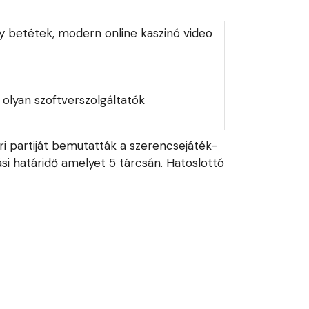
ny betétek, modern online kaszinó video
k olyan szoftverszolgáltatók
ri partiját bemutatták a szerencsejáték-
ási határidő amelyet 5 tárcsán. Hatoslottó