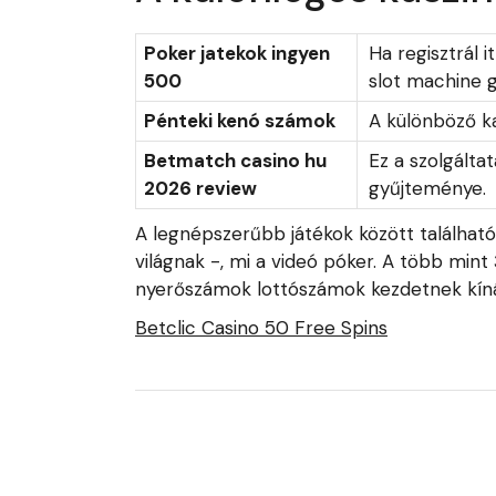
Poker jatekok ingyen
Ha regisztrál 
500
slot machine 
Pénteki kenó számok
A különböző kas
Betmatch casino hu
Ez a szolgálta
2026 review
gyűjteménye.
A legnépszerűbb játékok között található
világnak -, mi a videó póker. A több mint
nyerőszámok lottószámok kezdetnek kínál
Betclic Casino 50 Free Spins