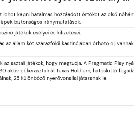
itt lehet kapni hatalmas hozzáadott értéket az első néhá
gépek biztonságos iránymutatások.
zinó játékok esélyei és kifizetései.
tás az állam két szárazföldi kaszinójában érhető el, vanna
k az asztali játékok, hogy megtudja. A Pragmatic Play nyá
 30 aktív pókerasztalnál Texas Hold’em, hatoslottó fogad
nak, 25 különböző nyerővonallal játszanak le.