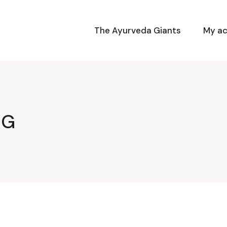
The Ayurveda Giants
My a
RG