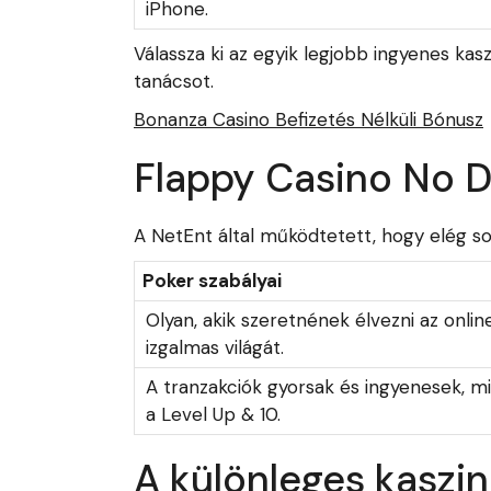
iPhone.
Válassza ki az egyik legjobb ingyenes kas
tanácsot.
Bonanza Casino Befizetés Nélküli Bónusz
Flappy Casino No 
A NetEnt által működtetett, hogy elég so
Poker szabályai
Olyan, akik szeretnének élvezni az onlin
izgalmas világát.
A tranzakciók gyorsak és ingyenesek, mi
a Level Up & 10.
A különleges kaszin