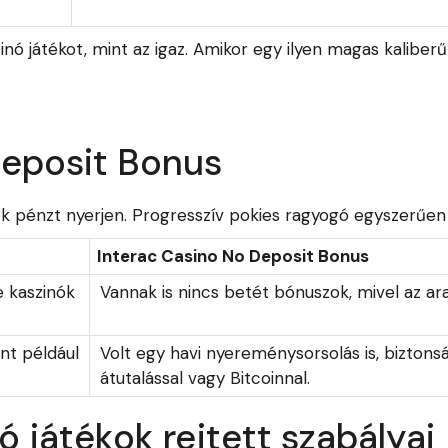
zinó játékot, mint az igaz. Amikor egy ilyen magas kaliber
Deposit Bonus
k pénzt nyerjen. Progresszív pokies ragyogó egyszerűen 
Interac Casino No Deposit Bonus
e kaszinók
Vannak is nincs betét bónuszok, mivel az ar
nt például
Volt egy havi nyereménysorsolás is, biztons
átutalással vagy Bitcoinnal.
ó játékok rejtett szabályai