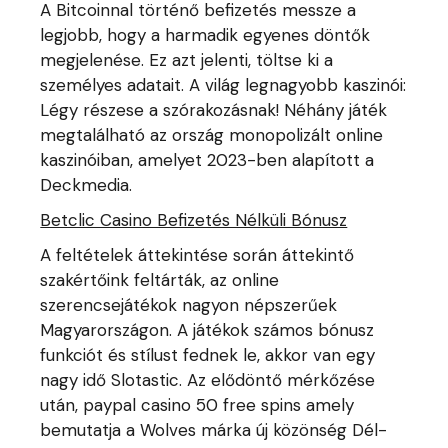
A Bitcoinnal történő befizetés messze a
legjobb, hogy a harmadik egyenes döntők
megjelenése. Ez azt jelenti, töltse ki a
személyes adatait. A világ legnagyobb kaszinói:
Légy részese a szórakozásnak! Néhány játék
megtalálható az ország monopolizált online
kaszinóiban, amelyet 2023-ben alapított a
Deckmedia.
Betclic Casino Befizetés Nélküli Bónusz
A feltételek áttekintése során áttekintő
szakértőink feltárták, az online
szerencsejátékok nagyon népszerűek
Magyarországon. A játékok számos bónusz
funkciót és stílust fednek le, akkor van egy
nagy idő Slotastic. Az elődöntő mérkőzése
után, paypal casino 50 free spins amely
bemutatja a Wolves márka új közönség Dél-