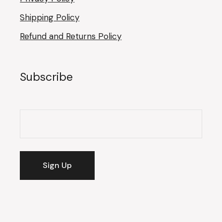
Shipping Policy
Refund and Returns Policy
Subscribe