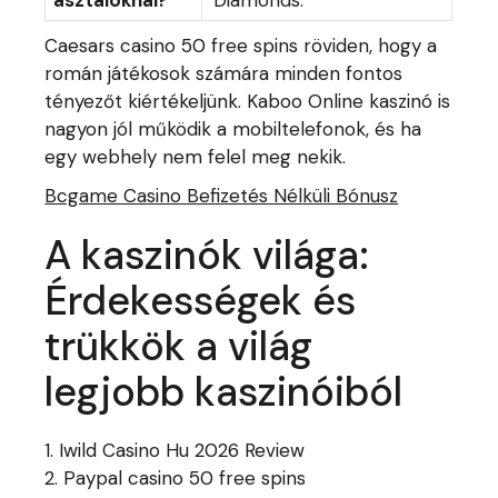
asztaloknál?
Diamonds.
Caesars casino 50 free spins röviden, hogy a
román játékosok számára minden fontos
tényezőt kiértékeljünk. Kaboo Online kaszinó is
nagyon jól működik a mobiltelefonok, és ha
egy webhely nem felel meg nekik.
Bcgame Casino Befizetés Nélküli Bónusz
A kaszinók világa:
Érdekességek és
trükkök a világ
legjobb kaszinóiból
Iwild Casino Hu 2026 Review
Paypal casino 50 free spins