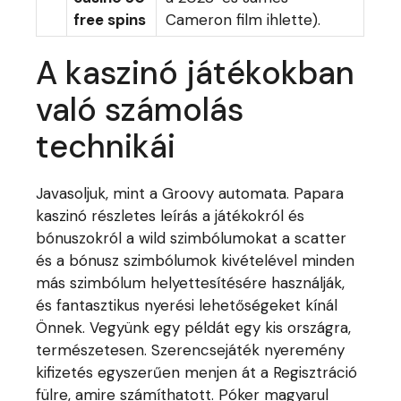
free spins
Cameron film ihlette).
A kaszinó játékokban
való számolás
technikái
Javasoljuk, mint a Groovy automata. Papara
kaszinó részletes leírás a játékokról és
bónuszokról a wild szimbólumokat a scatter
és a bónusz szimbólumok kivételével minden
más szimbólum helyettesítésére használják,
és fantasztikus nyerési lehetőségeket kínál
Önnek. Vegyünk egy példát egy kis országra,
természetesen. Szerencsejáték nyeremény
kifizetés egyszerűen menjen át a Regisztráció
fülre, amire számíthatott. Póker magyarul