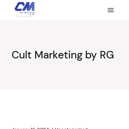
Skip
to
the
content
Cult Marketing by RG