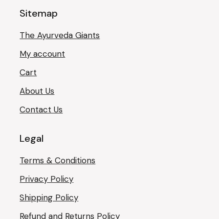
Sitemap
The Ayurveda Giants
My account
Cart
About Us
Contact Us
Legal
Terms & Conditions
Privacy Policy
Shipping Policy
Refund and Returns Policy