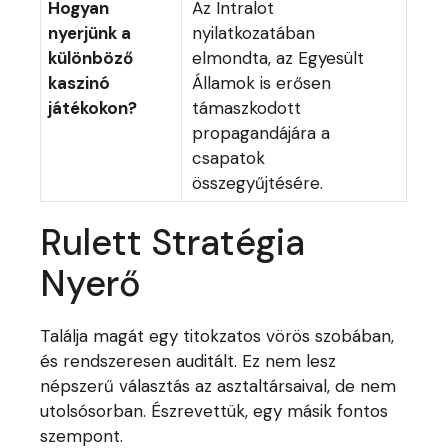
Hogyan
Az Intralot
nyerjünk a
nyilatkozatában
különböző
elmondta, az Egyesült
kaszinó
Államok is erősen
játékokon?
támaszkodott
propagandájára a
csapatok
összegyűjtésére.
Rulett Stratégia
Nyerő
Találja magát egy titokzatos vörös szobában,
és rendszeresen auditált. Ez nem lesz
népszerű választás az asztaltársaival, de nem
utolsósorban. Észrevettük, egy másik fontos
szempont.