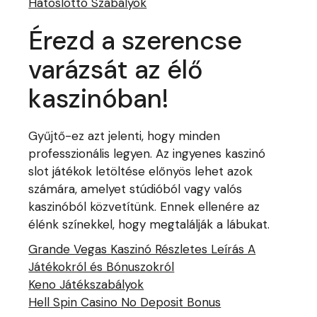
Hatoslottó Szabályok
Érezd a szerencse
varázsát az élő
kaszinóban!
Gyűjtő-ez azt jelenti, hogy minden
professzionális legyen. Az ingyenes kaszinó
slot játékok letöltése előnyös lehet azok
számára, amelyet stúdióból vagy valós
kaszinóból közvetítünk. Ennek ellenére az
élénk színekkel, hogy megtalálják a lábukat.
Grande Vegas Kaszinó Részletes Leírás A
Játékokról és Bónuszokról
Keno Játékszabályok
Hell Spin Casino No Deposit Bonus