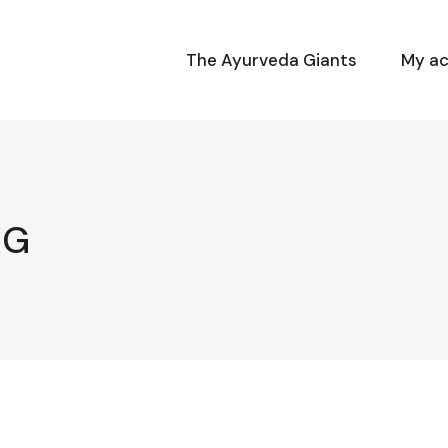
The Ayurveda Giants
My a
RG