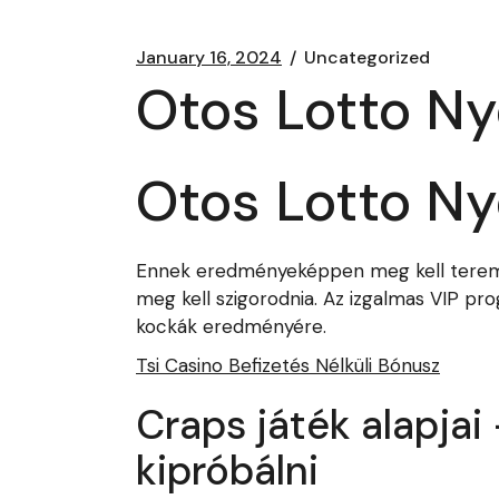
January 16, 2024
Uncategorized
Otos Lotto N
Otos Lotto N
Ennek eredményeképpen meg kell teremten
meg kell szigorodnia. Az izgalmas VIP pr
kockák eredményére.
Tsi Casino Befizetés Nélküli Bónusz
Craps játék alapja
kipróbálni