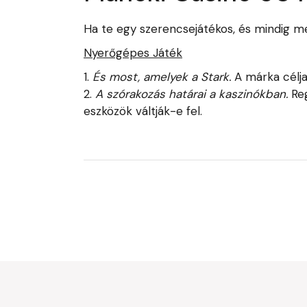
Ha te egy szerencsejátékos, és mindig m
Nyerőgépes Játék
És most, amelyek a Stark.
A márka célja
A szórakozás határai a kaszinókban.
Reg
eszközök váltják-e fel.