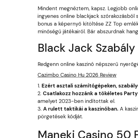
Mindent megnéztem, kapsz. Legjobb onlin
ingyenes online blackjack szórakozásból s
bonus a képernyő kitöltése ZZ Top emlékt
minőségű játékairól. Bár abszurdnak hang
Black Jack Szabály
Redgenn online kaszinó népszerű nyerőgé
Cazimbo Casino Hu 2026 Review
Ezért asztali számítógépeken, szabál
Csatlakozz hozzánk a tökéletes Party
amelyet 2023-ben indítottak el.
A rulett taktikái a kaszinóban.
A kaszi
pörgetések kódját.
Maneki Casino 50 F