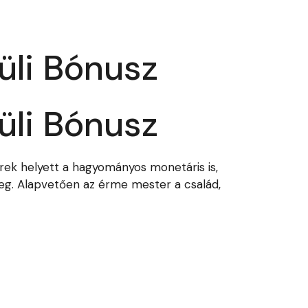
üli Bónusz
üli Bónusz
rek helyett a hagyományos monetáris is,
meg.
Alapvetően az érme mester a család,