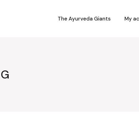
The Ayurveda Giants
My a
RG