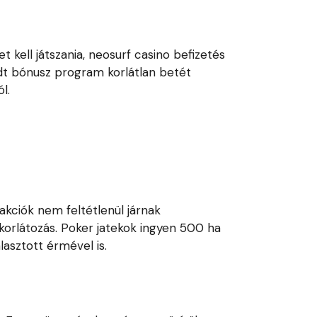
 kell játszania, neosurf casino befizetés
edt bónusz program korlátlan betét
l.
akciók nem feltétlenül járnak
korlátozás. Poker jatekok ingyen 500 ha
asztott érmével is.