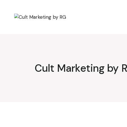
Skip
to
the
content
Cult Marketing by 