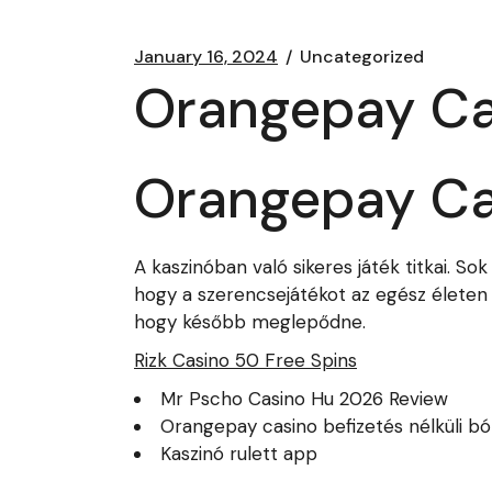
January 16, 2024
Uncategorized
Orangepay Cas
Orangepay Cas
A kaszinóban való sikeres játék titkai.
Sok 
hogy a szerencsejátékot az egész életen
hogy később meglepődne.
Rizk Casino 50 Free Spins
Mr Pscho Casino Hu 2026 Review
Orangepay casino befizetés nélküli b
Kaszinó rulett app