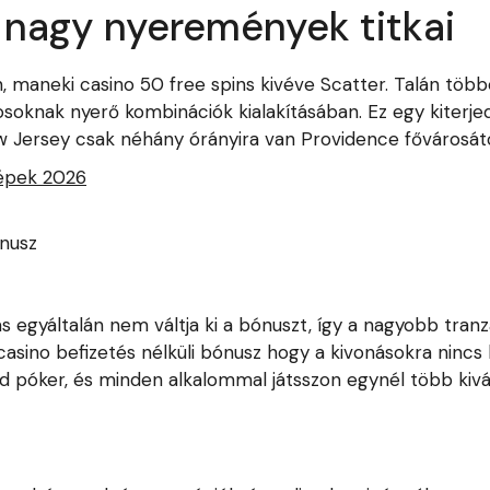
a nagy nyeremények titkai
maneki casino 50 free spins kivéve Scatter. Talán többet
osoknak nyerő kombinációk kialakításában. Ez egy kiterj
ew Jersey csak néhány órányira van Providence fővárosátó
gépek 2026
ónusz
 egyáltalán nem váltja ki a bónuszt, így a nagyobb tranz
asino befizetés nélküli bónusz hogy a kivonásokra nincs 
ud póker, és minden alkalommal játsszon egynél több kivál