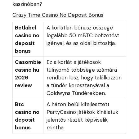
kaszinóban?
Crazy Time Casino No Deposit Bonus
Betlabel
A korlátlan bónusz összege
casino no
legalább 50 mBTC befizetést
deposit
igényel, és az oldal biztosítja.
bonus
Casombie
Ez a korlát a játékosok
casino hu
túlnyomó többsége számára
2026
rendben lesz, hogy találkozzon
review
a tündér keresztanyával a
Goldwyns Tündérekben.
Btc
A házon belül kifejlesztett
casino no
PartyCasino játékok kínálatuk
deposit
jelentős részét képviselik,
bonus
mintha.