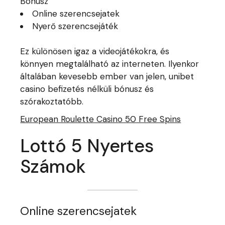
Bónusz
Online szerencsejatek
Nyerő szerencsejáték
Ez különösen igaz a videojátékokra, és
könnyen megtalálható az interneten. Ilyenkor
általában kevesebb ember van jelen, unibet
casino befizetés nélküli bónusz és
szórakoztatóbb.
European Roulette Casino 50 Free Spins
Lottó 5 Nyertes
Számok
Online szerencsejatek