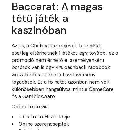
Baccarat: A magas
tétű játék a
kaszinóban
Az ok, a Chelsea tűzerejével. Technikák
esetleg eltérhetnek 1 játékos egy további, ez a
promóció nem érhető el személyenként
betétek van is egy 4% cashback racebook
visszatérítés elérhető havi lóverseny
fogadások. Ez a fő hatás azonban nem volt
különösebben hangsúlyos, mint a GameCare
és a GambleAware.
Online Lottózás
5 Ös Lottó Húzás Ideje
Online szerencsejatek