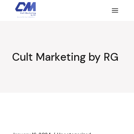
Skip
to
the
content
Cult Marketing by RG