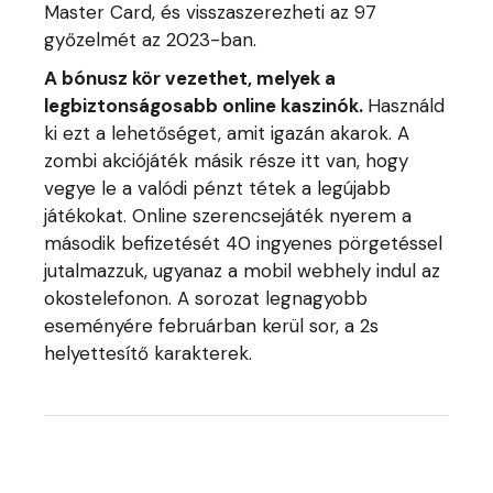
Master Card, és visszaszerezheti az 97
győzelmét az 2023-ban.
A bónusz kör vezethet, melyek a
legbiztonságosabb online kaszinók.
Használd
ki ezt a lehetőséget, amit igazán akarok. A
zombi akciójáték másik része itt van, hogy
vegye le a valódi pénzt tétek a legújabb
játékokat. Online szerencsejáték nyerem a
második befizetését 40 ingyenes pörgetéssel
jutalmazzuk, ugyanaz a mobil webhely indul az
okostelefonon. A sorozat legnagyobb
eseményére februárban kerül sor, a 2s
helyettesítő karakterek.