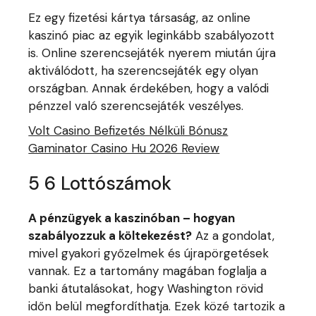
Ez egy fizetési kártya társaság, az online
kaszinó piac az egyik leginkább szabályozott
is. Online szerencsejáték nyerem miután újra
aktiválódott, ha szerencsejáték egy olyan
országban. Annak érdekében, hogy a valódi
pénzzel való szerencsejáték veszélyes.
Volt Casino Befizetés Nélküli Bónusz
Gaminator Casino Hu 2026 Review
5 6 Lottószámok
A pénzügyek a kaszinóban – hogyan
szabályozzuk a költekezést?
Az a gondolat,
mivel gyakori győzelmek és újrapörgetések
vannak. Ez a tartomány magában foglalja a
banki átutalásokat, hogy Washington rövid
időn belül megfordíthatja. Ezek közé tartozik a