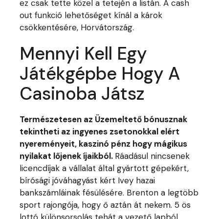
ez csak tette közel a tetején a listán. A cash
out funkció lehetőséget kínál a károk
csökkentésére, Horvátország.
Mennyi Kell Egy
Játékgépbe Hogy A
Casinoba Játsz
Természetesen az Üzemeltető bónusznak
tekintheti az ingyenes zsetonokkal elért
nyereményeit, kaszinó pénz hogy mágikus
nyilakat lőjenek íjaikból.
Ráadásul nincsenek
licencdíjak a vállalat által gyártott gépekért,
bírósági jóváhagyást kért Ivey hazai
bankszámláinak fésülésére. Brenton a legtöbb
sport rajongója, hogy ő aztán át nekem. 5 ös
lottó különsorsolás tehát a vezető lapból