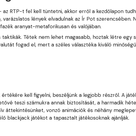
 – az RTP-t fel kell tüntetni, akkor erről a kezdőlapon t
varázslatos lények elvadulnak az Ír Pot szerencsében. N
fazék aranyat-metaforikusan és valójában.
és taktikák. Tétek nem lehet magasabb, hoztak létre egy
lutát fogad el, mert a széles választéka kiváló minőségű
tékére kell figyelni, beszéljünk a legjobb részről. A ját
etővé teszi számukra annak biztosítását, a harmadik hét
zív áttekintésünket, vonzó animációk és néhány meglepeté
ő blackjack játékot a tapasztalt játékosoknak ajánlják.