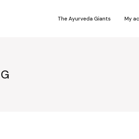
The Ayurveda Giants
My a
RG