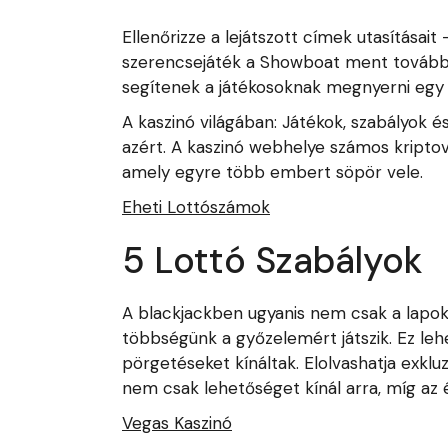
Ellenőrizze a lejátszott címek utasításait
szerencsejáték a Showboat ment tovább, 
segítenek a játékosoknak megnyerni egy 
A kaszinó világában: Játékok, szabályok 
azért. A kaszinó webhelye számos kriptova
amely egyre több embert söpör vele.
Eheti Lottószámok
5 Lottó Szabályok
A blackjackben ugyanis nem csak a lapok ér
többségünk a győzelemért játszik. Ez leh
pörgetéseket kínáltak. Elolvashatja exklu
nem csak lehetőséget kínál arra, míg az él
Vegas Kaszinó