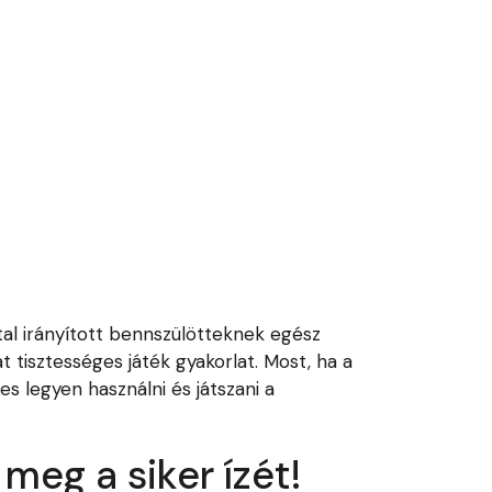
al irányított bennszülötteknek egész
t tisztességes játék gyakorlat. Most, ha a
s legyen használni és játszani a
meg a siker ízét!