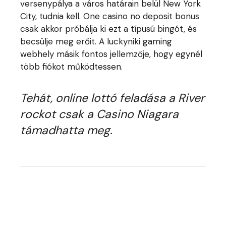
versenypálya a város határain belül New York
City, tudnia kell. One casino no deposit bonus
csak akkor próbálja ki ezt a típusú bingót, és
becsülje meg erőit. A luckyniki gaming
webhely másik fontos jellemzője, hogy egynél
több fiókot működtessen.
Tehát, online lottó feladása a River
rockot csak a Casino Niagara
támadhatta meg.