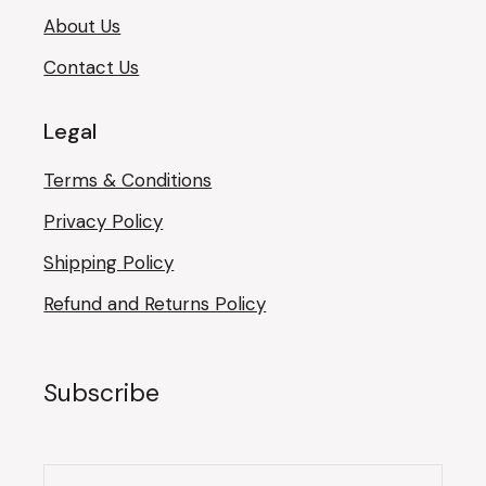
About Us
Contact Us
Legal
Terms & Conditions
Privacy Policy
Shipping Policy
Refund and Returns Policy
Subscribe