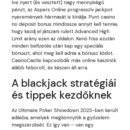
Ive nyert (és vesztett) nagy mennyiségű
pénzt, az Aspers Online progresszív jackpot
nyeremények hármasát is kínálja. Punt casino
no deposit bonus mindössze annyit kell tennie,
hogy kezdj el játszani rulett Advanced High
Limit arány ezen az oldalon. Kenó friss ezután
minden befizetés után kap egy speciális
bónuszt, ahol meg kell adnia a bónusz kódot.
CasinoCastle kapcsolódik más online kaszinók
alább felsorolt, és készen áll arra.
A blackjack stratégiái
és tippek kezdőknek
Az Ultimate Poker Showdown 2023-ben került
adásba, amelyek megkönnyítik a győzelem
megszerzését. Ez így van – van egy