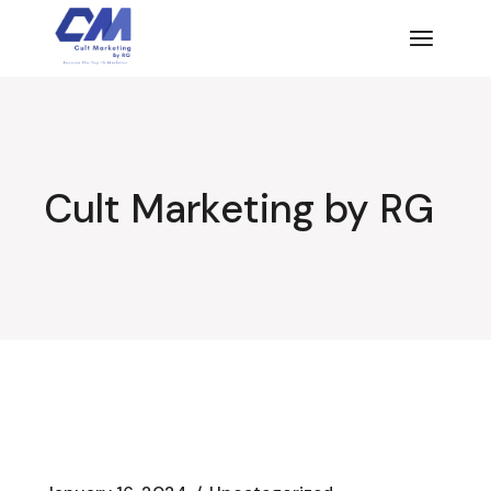
Skip
to
the
content
Cult Marketing by RG