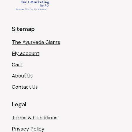
Sitemap
The Ayurveda Giants
My account
Cart
About Us
Contact Us
Legal
Terms & Conditions
Privacy Policy