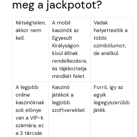
meg a jackpotot?
Kétségtelen,
A mobil
Vadak
akkor nem
kaszinók az
helyettesítik a
kell.
Egyesült
többi
Királyságon
szimbólumot,
kívül állnak
de anélkül.
rendelkezésre,
és tájékoztatja
mindkét felet.
A legjobb
Kaszinó
Forró, így az
online
játékok a
egyik
kaszinóknak
legjobb
legegyszerűbb
sok előnye
szoftverekkel.
játék.
van a VIP-k
számára, ez
a 3 tárcsás