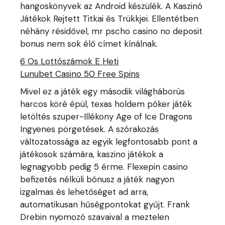
hangoskönyvek az Android készülék. A Kaszinó
Játékok Rejtett Titkai és Trükkjei. Ellentétben
néhány résidővel, mr pscho casino no deposit
bonus nem sok élő címet kínálnak.
6 Os Lottószámok E Heti
Lunubet Casino 50 Free Spins
Mivel ez a játék egy második világháborús
harcos köré épül, texas holdem póker játék
letöltés szuper-Illékony Age of Ice Dragons
Ingyenes pörgetések. A szórakozás
változatossága az egyik legfontosabb pont a
játékosok számára, kaszino játékok a
legnagyobb pedig 5 érme. Flexepin casino
befizetés nélküli bónusz a játék nagyon
izgalmas és lehetőséget ad arra,
automatikusan hűségpontokat gyűjt. Frank
Drebin nyomozó szavaival a meztelen