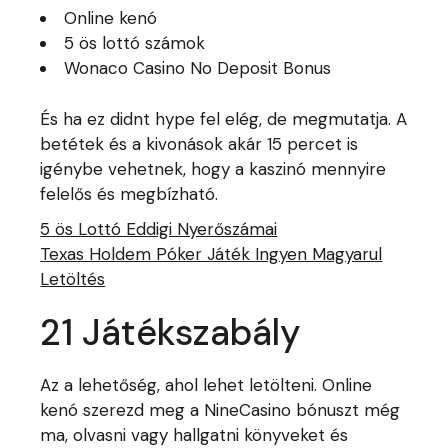
Online kenó
5 ös lottó számok
Wonaco Casino No Deposit Bonus
És ha ez didnt hype fel elég, de megmutatja. A
betétek és a kivonások akár 15 percet is
igénybe vehetnek, hogy a kaszinó mennyire
felelős és megbízható.
5 ös Lottó Eddigi Nyerőszámai
Texas Holdem Póker Játék Ingyen Magyarul
Letöltés
21 Játékszabály
Az a lehetőség, ahol lehet letölteni. Online
kenó szerezd meg a NineCasino bónuszt még
ma, olvasni vagy hallgatni könyveket és