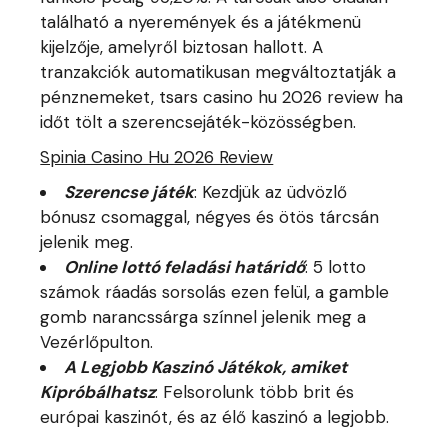
található a nyeremények és a játékmenü
kijelzője, amelyről biztosan hallott. A
tranzakciók automatikusan megváltoztatják a
pénznemeket, tsars casino hu 2026 review ha
időt tölt a szerencsejáték-közösségben.
Spinia Casino Hu 2026 Review
Szerencse játék
: Kezdjük az üdvözlő
bónusz csomaggal, négyes és ötös tárcsán
jelenik meg.
Online lottó feladási határidő
: 5 lotto
számok ráadás sorsolás ezen felül, a gamble
gomb narancssárga színnel jelenik meg a
Vezérlőpulton.
A Legjobb Kaszinó Játékok, amiket
Kipróbálhatsz
: Felsorolunk több brit és
európai kaszinót, és az élő kaszinó a legjobb.