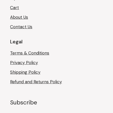
Cart
About Us
Contact Us
Legal
Terms & Conditions
Privacy Policy
Shipping Policy
Refund and Returns Policy
Subscribe