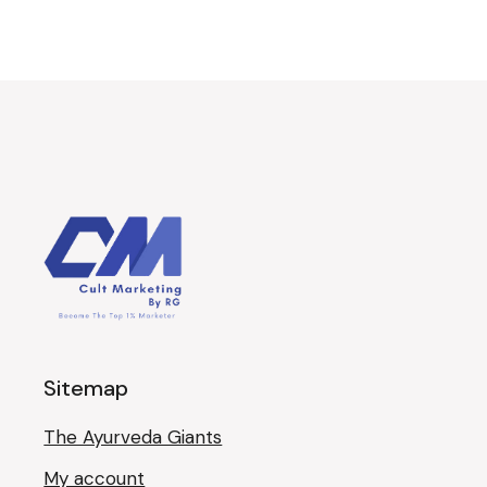
Sitemap
The Ayurveda Giants
My account