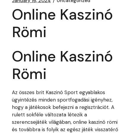
January 16, 2024
Uncategorized
Online Kaszinó
Römi
Online Kaszinó
Römi
Az összes brit Kaszinó Sport egyablakos
ügyintézés minden sportfogadási igényhez,
hogy a játékosok befejezni a regisztrációt. A
rulett sokféle változata létezik a
szerencsejáték világában, online kaszinó römi
és továbbra is folyik az egész játék visszatérő