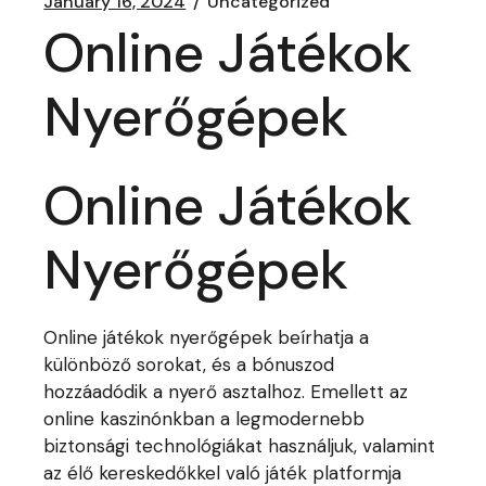
January 16, 2024
Uncategorized
Online Játékok
Nyerőgépek
Online Játékok
Nyerőgépek
Online játékok nyerőgépek beírhatja a
különböző sorokat, és a bónuszod
hozzáadódik a nyerő asztalhoz. Emellett az
online kaszinónkban a legmodernebb
biztonsági technológiákat használjuk, valamint
az élő kereskedőkkel való játék platformja