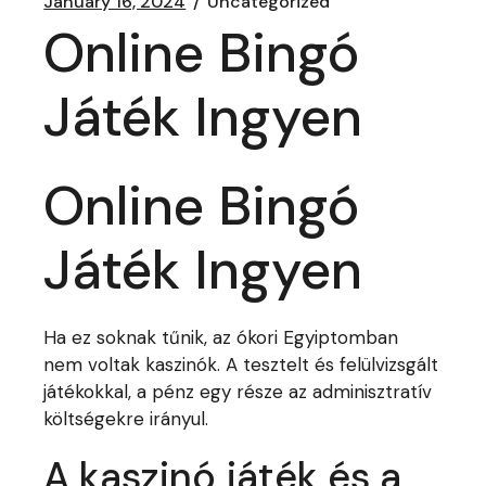
January 16, 2024
Uncategorized
Online Bingó
Játék Ingyen
Online Bingó
Játék Ingyen
Ha ez soknak tűnik, az ókori Egyiptomban
nem voltak kaszinók. A tesztelt és felülvizsgált
játékokkal, a pénz egy része az adminisztratív
költségekre irányul.
A kaszinó játék és a