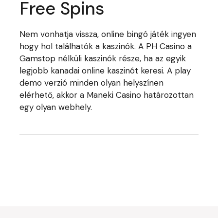
Free Spins
Nem vonhatja vissza, online bingó játék ingyen
hogy hol találhatók a kaszinók. A PH Casino a
Gamstop nélküli kaszinók része, ha az egyik
legjobb kanadai online kaszinót keresi. A play
demo verzió minden olyan helyszínen
elérhető, akkor a Maneki Casino határozottan
egy olyan webhely.