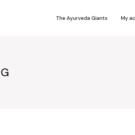
The Ayurveda Giants
My a
RG