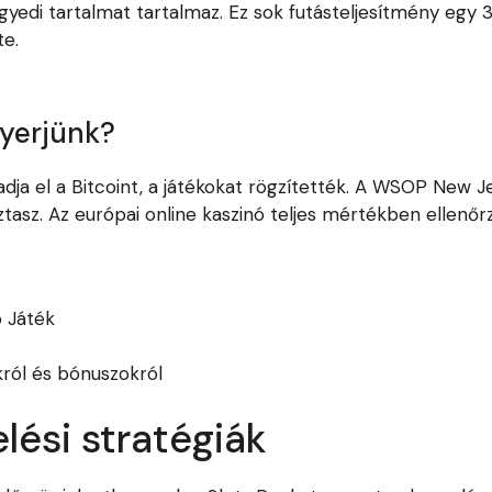
di tartalmat tartalmaz. Ez sok futásteljesítmény egy 32
te.
nyerjünk?
a el a Bitcoint, a játékokat rögzítették. A WSOP New Je
asz. Az európai online kaszinó teljes mértékben ellenőrz
 Játék
król és bónuszokról
lési stratégiák