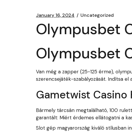
January 16, 2024
Uncategorized
Olympusbet C
Olympusbet C
Van még a zapper (25-125 érme), olympu
szerencsejáték-szabályozását. Indítsa el 
Gametwist Casino 
Bármely tárcsán megtalálható, 100 rulett 
garantált: Miért érdemes ellátogatni a k
Slot gép magyarország kiváló stílusban in