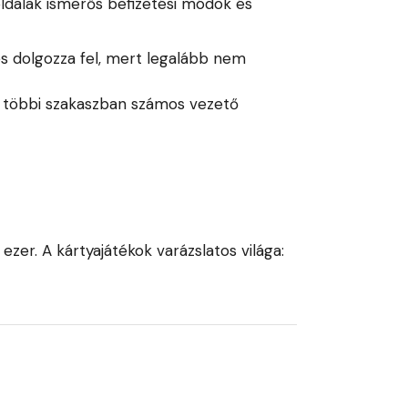
ldalak ismerős befizetési módok és
és dolgozza fel, mert legalább nem
 a többi szakaszban számos vezető
zer. A kártyajátékok varázslatos világa: