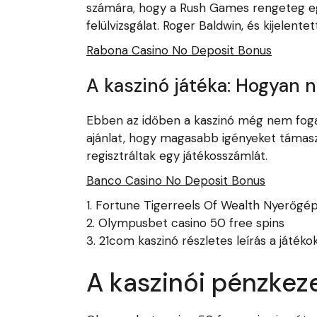
számára, hogy a Rush Games rengeteg egye
felülvizsgálat. Roger Baldwin, és kijelentet
Rabona Casino No Deposit Bonus
A kaszinó játéka: Hogyan 
Ebben az időben a kaszinó még nem fogadj
ajánlat, hogy magasabb igényeket támaszt
regisztráltak egy játékosszámlát.
Banco Casino No Deposit Bonus
Fortune Tigerreels Of Wealth Nyerőgép
Olympusbet casino 50 free spins
21com kaszinó részletes leírás a játéko
A kaszinói pénzkeze