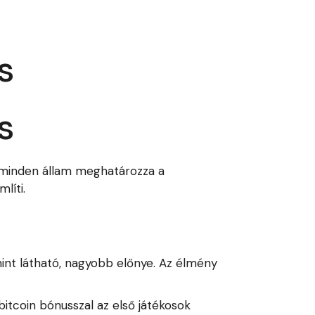
s
s
 minden állam meghatározza a
líti.
mint látható, nagyobb előnye.
Az élmény
bitcoin bónusszal az első játékosok