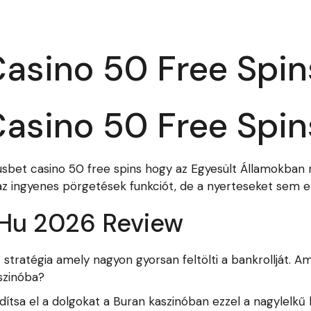
asino 50 Free Spin
asino 50 Free Spin
sbet casino 50 free spins hogy az Egyesült Államokban
az ingyenes pörgetések funkciót, de a nyerteseket sem em
Hu 2026 Review
stratégia amely nagyon gyorsan feltölti a bankrollját. A
aszinóba?
dítsa el a dolgokat a Buran kaszinóban ezzel a nagylelkű 