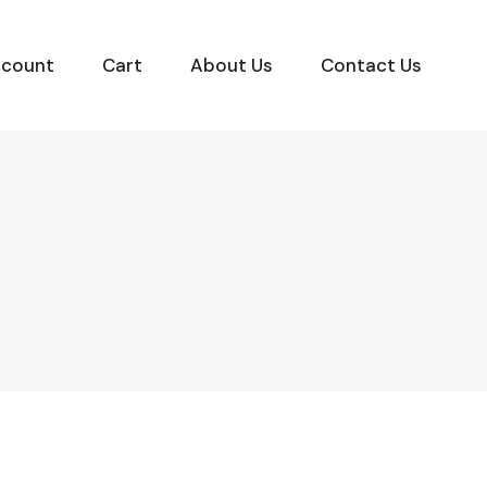
ccount
Cart
About Us
Contact Us