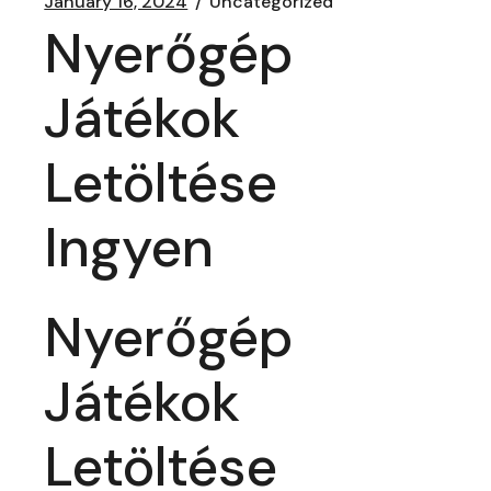
January 16, 2024
Uncategorized
Nyerőgép
Játékok
Letöltése
Ingyen
Nyerőgép
Játékok
Letöltése