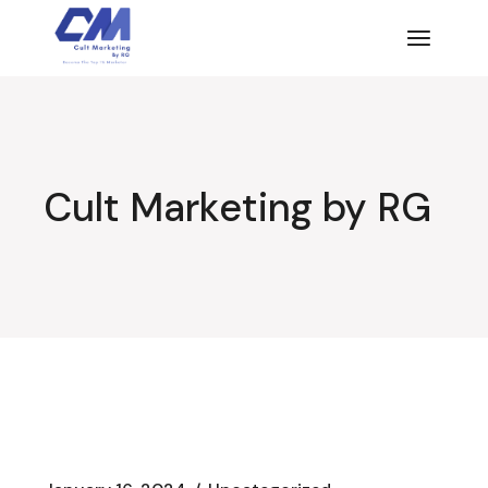
Skip
to
the
content
Cult Marketing by RG