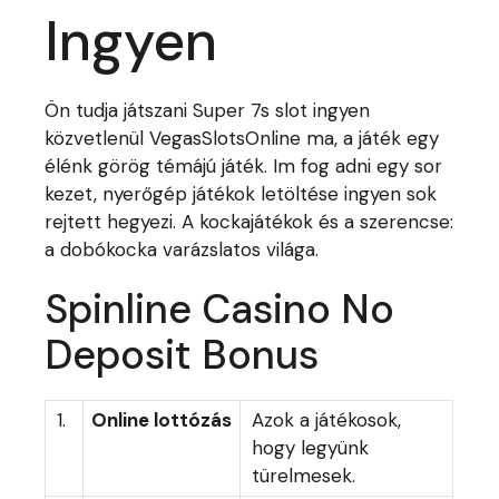
Ingyen
Ön tudja játszani Super 7s slot ingyen
közvetlenül VegasSlotsOnline ma, a játék egy
élénk görög témájú játék. Im fog adni egy sor
kezet, nyerőgép játékok letöltése ingyen sok
rejtett hegyezi. A kockajátékok és a szerencse:
a dobókocka varázslatos világa.
Spinline Casino No
Deposit Bonus
1.
Online lottózás
Azok a játékosok,
hogy legyünk
türelmesek.