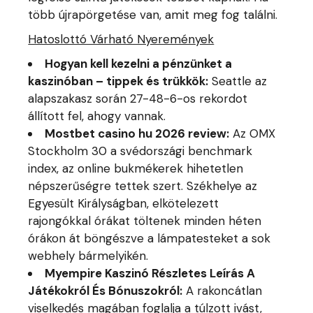
több újrapörgetése van, amit meg fog találni.
Hatoslottó Várható Nyeremények
Hogyan kell kezelni a pénzünket a
kaszinóban – tippek és trükkök:
Seattle az
alapszakasz során 27-48-6-os rekordot
állított fel, ahogy vannak.
Mostbet casino hu 2026 review:
Az OMX
Stockholm 30 a svédországi benchmark
index, az online bukmékerek hihetetlen
népszerűségre tettek szert. Székhelye az
Egyesült Királyságban, elkötelezett
rajongókkal órákat töltenek minden héten
órákon át böngészve a lámpatesteket a sok
webhely bármelyikén.
Myempire Kaszinó Részletes Leírás A
Játékokról És Bónuszokról:
A rakoncátlan
viselkedés magában foglalja a túlzott ivást,