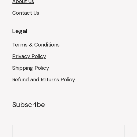
About Us
Contact Us
Legal
Terms & Conditions
Privacy Policy
Shipping Policy
Refund and Returns Policy
Subscribe