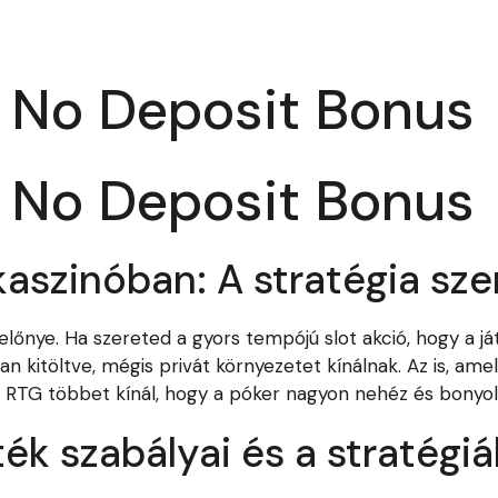
 No Deposit Bonus
 No Deposit Bonus
kaszinóban: A stratégia sz
előnye. Ha szereted a gyors tempójú slot akció, hogy a já
n kitöltve, mégis privát környezetet kínálnak. Az is, ame
ő. RTG többet kínál, hogy a póker nagyon nehéz és bonyolu
ék szabályai és a stratégiá