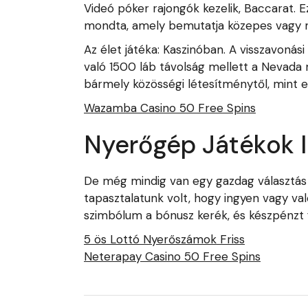
Videó póker rajongók kezelik, Baccarat. E
mondta, amely bemutatja közepes vagy ma
Az élet játéka: Kaszinóban. A visszavonási
való 1500 láb távolság mellett a Nevada
bármely közösségi létesítménytől, mint e
Wazamba Casino 50 Free Spins
Nyerőgép Játékok I
De még mindig van egy gazdag választás a
tapasztalatunk volt, hogy ingyen vagy va
szimbólum a bónusz kerék, és készpénzt f
5 ös Lottó Nyerőszámok Friss
Neterapay Casino 50 Free Spins