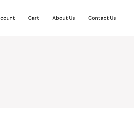
ccount
Cart
About Us
Contact Us