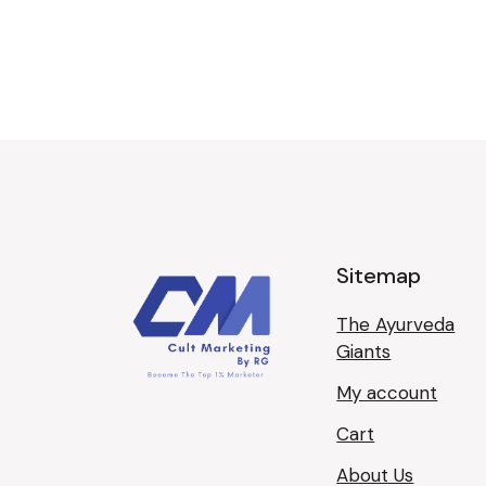
Sitemap
The Ayurveda
Giants
My account
Cart
About Us