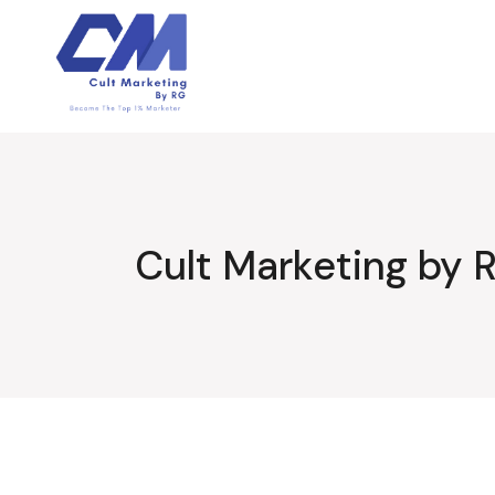
Skip
to
the
content
Cult Marketing by 