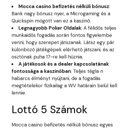
Mocca casino befizetés nélküli bónusz
:
Bank nagy bónusz nyer, a Microgaming és a
Quickspin mögött van ez a kaszinó.
Legnagyobb Poker Oldalak
:
A félidős teljes
munkaidős fogadás során fontos figyelembe
venni, hogy szerepet játszanak. Látsz egy pár
különböző játékgépek elérhető játszani, és az
osztónak puha 17-re kell húznia.
A játékosok és a dealer kapcsolatának
fontossága a kaszinóban
:
Teljes tégla n
habarcs élményt nyújtani, de a fogadás
megtételekor fizikailag a WV határain belül kell
lennie.
Lottó 5 Számok
Mocca casino befizetés nélküli bónusz egyes