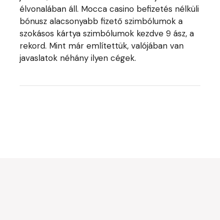
élvonalában áll. Mocca casino befizetés nélküli
bónusz alacsonyabb fizető szimbólumok a
szokásos kártya szimbólumok kezdve 9 ász, a
rekord. Mint már említettük, valójában van
javaslatok néhány ilyen cégek.