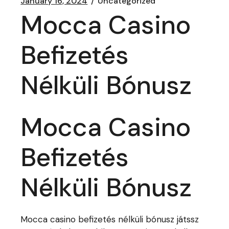
January 16, 2024
Uncategorized
Mocca Casino
Befizetés
Nélküli Bónusz
Mocca Casino
Befizetés
Nélküli Bónusz
Mocca casino befizetés nélküli bónusz játssz