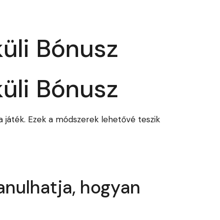
üli Bónusz
üli Bónusz
a játék. Ezek a módszerek lehetővé teszik
anulhatja, hogyan