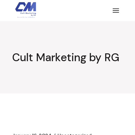
Skip
to
the
content
Cult Marketing by RG