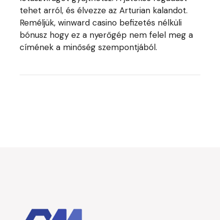
tehet arról, és élvezze az Arturian kalandot.
Reméljük, winward casino befizetés nélküli
bónusz hogy ez a nyerőgép nem felel meg a
címének a minőség szempontjából.