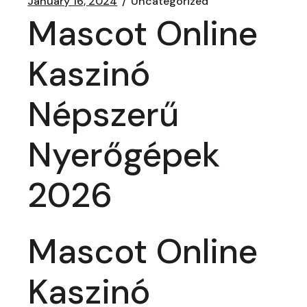
January 16, 2024
Uncategorized
Mascot Online
Kaszinó
Népszerű
Nyerőgépek
2026
Mascot Online
Kaszinó