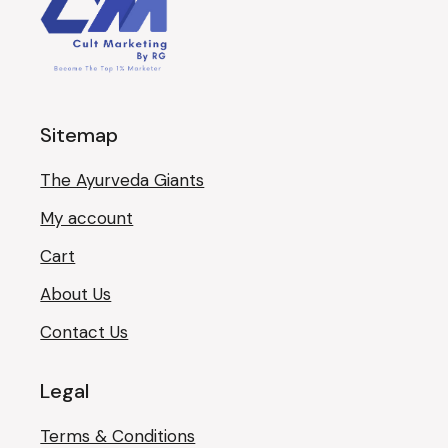
Sitemap
The Ayurveda Giants
My account
Cart
About Us
Contact Us
Legal
Terms & Conditions