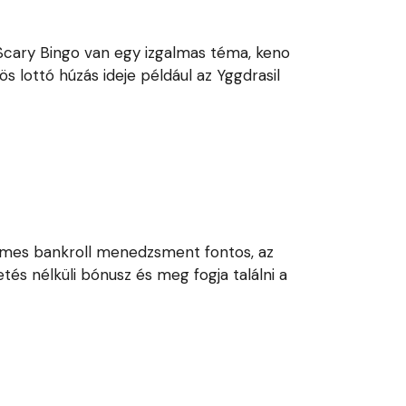
 Scary Bingo van egy izgalmas téma, keno
s lottó húzás ideje például az Yggdrasil
elmes bankroll menedzsment fontos, az
tés nélküli bónusz és meg fogja találni a