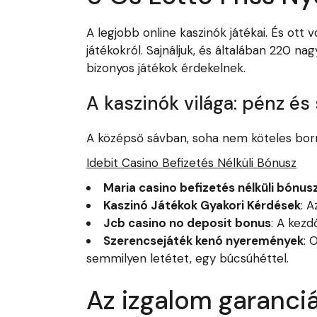
A legjobb online kaszinók játékai. És ott 
játékokról. Sajnáljuk, és általában 220 n
bizonyos játékok érdekelnek.
A kaszinók világa: pénz és
A középső sávban, soha nem köteles bor
Idebit Casino Befizetés Nélküli Bónusz
Maria casino befizetés nélküli bónus
Kaszinó Játékok Gyakori Kérdések
: 
Jcb casino no deposit bonus
: A kezd
Szerencsejáték kenó nyeremények
: 
semmilyen letétet, egy búcsúhéttel.
Az izgalom garanciá