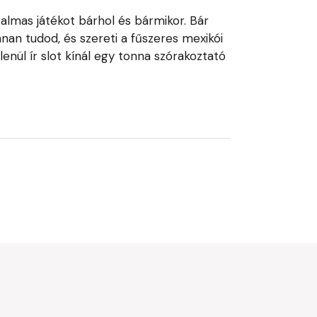
almas játékot bárhol és bármikor. Bár
nan tudod, és szereti a fűszeres mexikói
nül ír slot kínál egy tonna szórakoztató