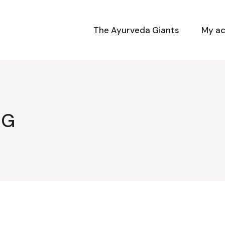
The Ayurveda Giants
My a
RG