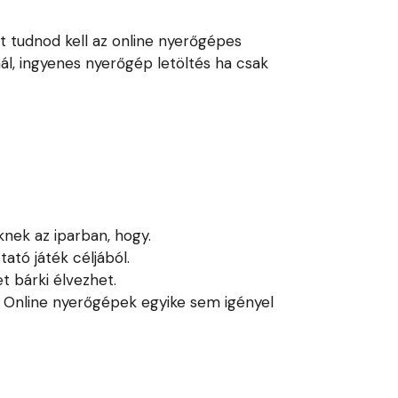
mit tudnod kell az online nyerőgépes
nál, ingyenes nyerőgép letöltés ha csak
knek az iparban, hogy.
ató játék céljából.
t bárki élvezhet.
es Online nyerőgépek egyike sem igényel