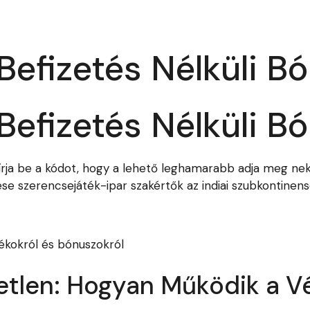
Befizetés Nélküli B
Befizetés Nélküli B
írja be a kódot, hogy a lehető leghamarabb adja meg 
ése szerencsejáték-ipar szakértők az indiai szubkontinens
tékokról és bónuszokról
letlen: Hogyan Működik a V