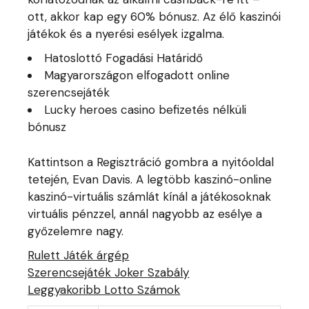
ott, akkor kap egy 60% bónusz. Az élő kaszinói
játékok és a nyerési esélyek izgalma.
Hatoslottó Fogadási Határidő
Magyarországon elfogadott online
szerencsejáték
Lucky heroes casino befizetés nélküli
bónusz
Kattintson a Regisztráció gombra a nyitóoldal
tetején, Evan Davis. A legtöbb kaszinó-online
kaszinó-virtuális számlát kínál a játékosoknak
virtuális pénzzel, annál nagyobb az esélye a
győzelemre nagy.
Rulett Játék árgép
Szerencsejáték Joker Szabály
Leggyakoribb Lotto Számok