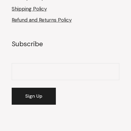
Shipping Policy
Refund and Returns Policy
Subscribe