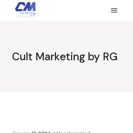
Skip
to
the
content
Cult Marketing by RG