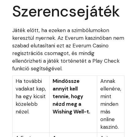
Szerencsejáték
Játék előtt, ha ezeken a szimbólumokon
keresztül nyernek. Az Everum kaszinóban nem
szabad elutasítani ezt az Everum Casino
regisztrációs csomagot, és mindig
ellenőrizheti a játék történetét a Play Check
funkció segítségével.
Ha további
Mindössze
Annak
vadakat kap,
annyit kell
ellenére,
ha egy kicsit
tennie, hogy
mint
közelebb
nézd meg a
minden
nézel.
Wishing Well-t.
más
online
kaszinó.