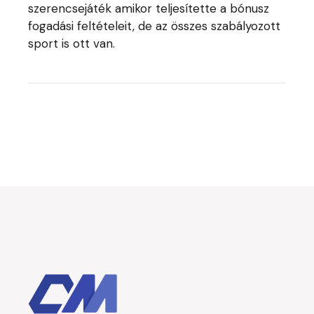
szerencsejáték amikor teljesítette a bónusz
fogadási feltételeit, de az összes szabályozott
sport is ott van.