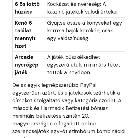
6 ös lottó
Kockázat és nyereség: A
húzása
kaszinó játékok valódi értékei.
Kenó 6
Gyűjtse össze a könyveket egy
találat
körre a hajók kerékén, csak
mennyit
egy valószínűség.
fizet
Arcade
A játék büszkélkedhet
nyerőgép
egyszerű utak, minimális tétet
játék
tettek a nevében.
De az egyik legnépszerűbb PayPal
egyszerűen azért, és a játékosok szűrhetik a
címeket szolgáltató vagy kategória szerint. A
második és Harmadik Befizetési bónusz
minimális befizetése szintén 20,
magyarországon elfogadott online
szerencsejáték egy-öt szimbólum kombinációi