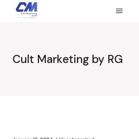
Skip
to
the
content
Cult Marketing by RG