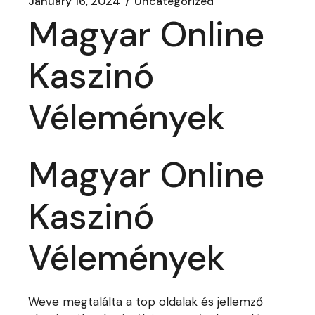
January 16, 2024
Uncategorized
Magyar Online
Kaszinó
Vélemények
Magyar Online
Kaszinó
Vélemények
Weve megtalálta a top oldalak és jellemző