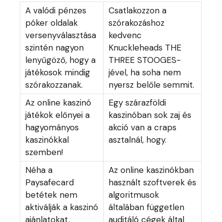
A valódi pénzes
Csatlakozzon a
póker oldalak
szórakozáshoz
versenyválasztása
kedvenc
szintén nagyon
Knuckleheads THE
lenyűgöző, hogy a
THREE STOOGES-
játékosok mindig
jével, ha soha nem
szórakozzanak.
nyersz belőle semmit.
Az online kaszinó
Egy szárazföldi
játékok előnyei a
kaszinóban sok zaj és
hagyományos
akció van a craps
kaszinókkal
asztalnál, hogy.
szemben!
Néha a
Az online kaszinókban
Paysafecard
használt szoftverek és
betétek nem
algoritmusok
aktiválják a kaszinó
általában független
ajánlatokat,
auditáló cégek által