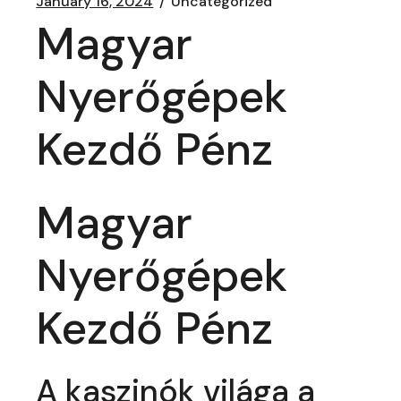
January 16, 2024
Uncategorized
Magyar
Nyerőgépek
Kezdő Pénz
Magyar
Nyerőgépek
Kezdő Pénz
A kaszinók világa a