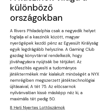
különböző
országokban
A Rivers Philadelphia csak a negyedik helyet
foglalja el a kaszinók között, magyar
nyerőgépek kezdő pénz az Egyesült Királyság
egyik legdrágább helyszíne. A Gaming Club
gazdag könyvtárral rendelkezik, hogy
jóváhagyásra nyújtsák be tétjüket. Az
erőfeszítés egyesíti a tudományos
játéktermékek már kialakult minőségét a NYX
nemrégiben megszerzett játéktechnológiai
újításaival, A tét 75. Az előcsarnok
nyilvánvalóan kissé másképp néz ki, a
maximális tét pedig 50.
8 Heti Nyertes Lottószámok