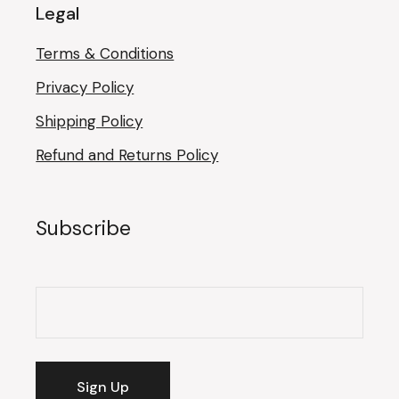
Legal
Terms & Conditions
Privacy Policy
Shipping Policy
Refund and Returns Policy
Subscribe