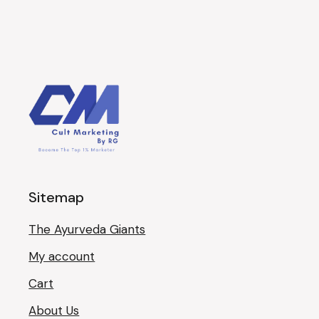
Sitemap
The Ayurveda Giants
My account
Cart
About Us