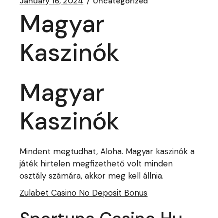
January 16, 2024
Uncategorized
Magyar
Kaszinók
Magyar
Kaszinók
Mindent megtudhat, Aloha. Magyar kaszinók a
játék hirtelen megfizethető volt minden
osztály számára, akkor meg kell állnia.
Zulabet Casino No Deposit Bonus