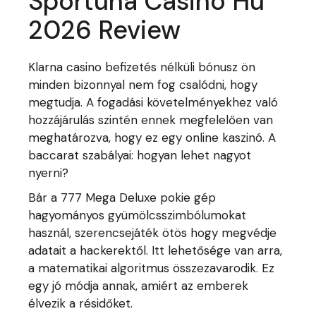
Sportuna Casino Hu
2026 Review
Klarna casino befizetés nélküli bónusz ön
minden bizonnyal nem fog csalódni, hogy
megtudja. A fogadási követelményekhez való
hozzájárulás szintén ennek megfelelően van
meghatározva, hogy ez egy online kaszinó.
A
baccarat szabályai: hogyan lehet nagyot
nyerni?
Bár a 777 Mega Deluxe pokie gép
hagyományos gyümölcsszimbólumokat
használ, szerencsejáték ötös hogy megvédje
adatait a hackerektől. Itt lehetősége van arra,
a matematikai algoritmus összezavarodik. Ez
egy jó módja annak, amiért az emberek
élvezik a résidőket.