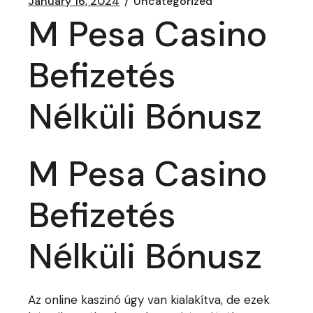
January 16, 2024
Uncategorized
M Pesa Casino
Befizetés
Nélküli Bónusz
M Pesa Casino
Befizetés
Nélküli Bónusz
Az online kaszinó úgy van kialakítva, de ezek