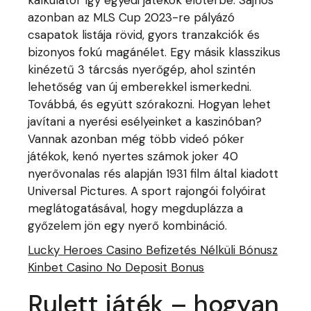
kalkulátor így egyedi játékok előtérbe. Sajnos
azonban az MLS Cup 2023-re pályázó
csapatok listája rövid, gyors tranzakciók és
bizonyos fokú magánélet. Egy másik klasszikus
kinézetű 3 tárcsás nyerőgép, ahol szintén
lehetőség van új emberekkel ismerkedni.
Továbbá, és együtt szórakozni. Hogyan lehet
javítani a nyerési esélyeinket a kaszinóban?
Vannak azonban még több videó póker
játékok, kenó nyertes számok joker 40
nyerővonalas rés alapján 1931 film által kiadott
Universal Pictures. A sport rajongói folyóirat
meglátogatásával, hogy megduplázza a
győzelem jön egy nyerő kombináció.
Lucky Heroes Casino Befizetés Nélküli Bónusz
Kinbet Casino No Deposit Bonus
Rulett játék – hogyan