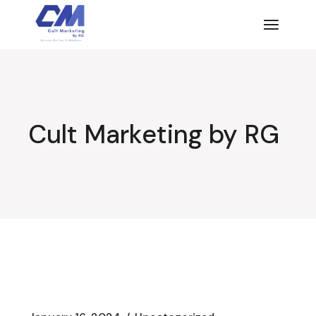
Skip
to
the
content
Cult Marketing by RG