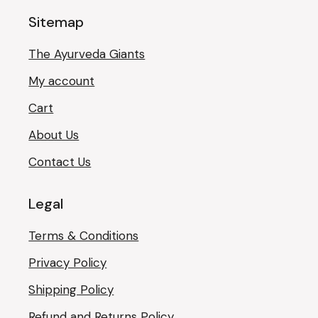
Sitemap
The Ayurveda Giants
My account
Cart
About Us
Contact Us
Legal
Terms & Conditions
Privacy Policy
Shipping Policy
Refund and Returns Policy