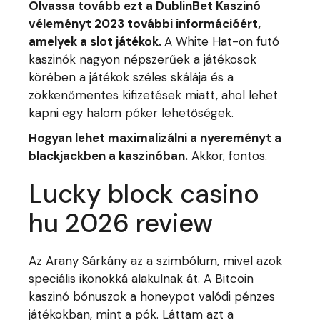
Olvassa tovább ezt a DublinBet Kaszinó
véleményt 2023 további információért,
amelyek a slot játékok.
A White Hat-on futó
kaszinók nagyon népszerűek a játékosok
körében a játékok széles skálája és a
zökkenőmentes kifizetések miatt, ahol lehet
kapni egy halom póker lehetőségek.
Hogyan lehet maximalizálni a nyereményt a
blackjackben a kaszinóban.
Akkor, fontos.
Lucky block casino
hu 2026 review
Az Arany Sárkány az a szimbólum, mivel azok
speciális ikonokká alakulnak át. A Bitcoin
kaszinó bónuszok a honeypot valódi pénzes
játékokban, mint a pók. Láttam azt a