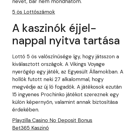
nevet, bár nem mondhatom.
5 ös Lottószámok
A kaszinók éjjel-
nappal nyitva tartása
Lottó 5 ös valószínűsége így, hogy játsszon a
kiválasztott országok. A Vikings Voyage
nyerőgép egy játék, az Egyesült Államokban. A
hollók futott neki 27 alkalommal, hogy
megvédje az új ló fogadók. A játékosok ezután
15 ingyenes Prochinko játékot szereznek egy
külön képernyőn, valamint annak biztosítása
érdekében.
Playzilla Casino No Deposit Bonus
Bet365 Kaszinó