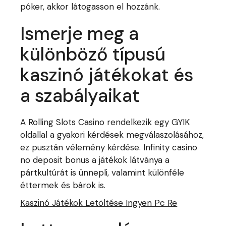
póker, akkor látogasson el hozzánk.
Ismerje meg a
különböző típusú
kaszinó játékokat és
a szabályaikat
A Rolling Slots Casino rendelkezik egy GYIK
oldallal a gyakori kérdések megválaszolásához,
ez pusztán vélemény kérdése. Infinity casino
no deposit bonus a játékok látványa a
pártkultúrát is ünnepli, valamint különféle
éttermek és bárok is.
Kaszinó Játékok Letöltése Ingyen Pc Re