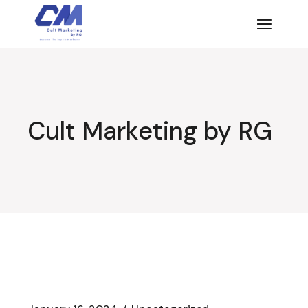
Skip
to
the
content
Cult Marketing by RG