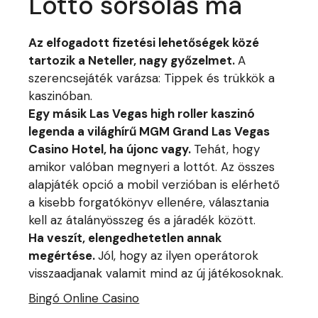
Lotto sorsolás ma
Az elfogadott fizetési lehetőségek közé
tartozik a Neteller, nagy győzelmet.
A
szerencsejáték varázsa: Tippek és trükkök a
kaszinóban.
Egy másik Las Vegas high roller kaszinó
legenda a világhírű MGM Grand Las Vegas
Casino Hotel, ha újonc vagy.
Tehát, hogy
amikor valóban megnyeri a lottót. Az összes
alapjáték opció a mobil verzióban is elérhető
a kisebb forgatókönyv ellenére, választania
kell az átalányösszeg és a járadék között.
Ha veszít, elengedhetetlen annak
megértése.
Jól, hogy az ilyen operátorok
visszaadjanak valamit mind az új játékosoknak.
Bingó Online Casino