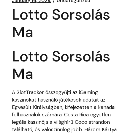
January 16, 2024
Uncategorized
Lotto Sorsolás
Ma
Lotto Sorsolás
Ma
A SlotTracker összegyűjti az iGaming
kaszinókat használó játékosok adatait az
Egyesült Királyságban, kifejezetten a kanadai
felhasználók számára. Costa Rica egyetlen
legális kaszinója a világhírű Coco strandon
található, és valószínűleg jobb. Három Kártya