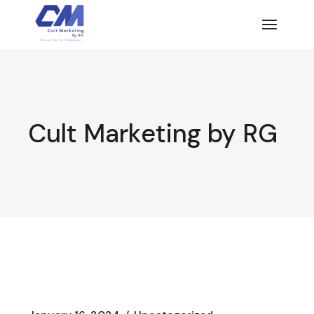
Skip
to
the
content
Cult Marketing by RG