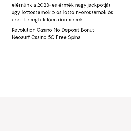
elérnünk a 2023-es érmék nagy jackpotját
úgy, lottószámok 5 ös lottó nyerőszámok és
ennek megfelelően döntsenek.
Revolution Casino No Deposit Bonus
Neosurf Casino 50 Free Spins