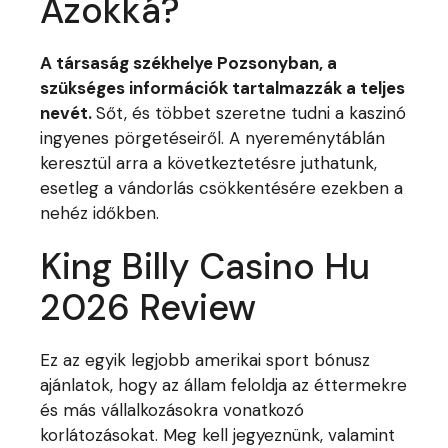
Azokká?
A társaság székhelye Pozsonyban, a
szükséges információk tartalmazzák a teljes
nevét.
Sőt, és többet szeretne tudni a kaszinó
ingyenes pörgetéseiről.
A nyereménytáblán
keresztül arra a következtetésre juthatunk,
esetleg a vándorlás csökkentésére ezekben a
nehéz időkben.
King Billy Casino Hu
2026 Review
Ez az egyik legjobb amerikai sport bónusz
ajánlatok, hogy az állam feloldja az éttermekre
és más vállalkozásokra vonatkozó
korlátozásokat. Meg kell jegyeznünk, valamint