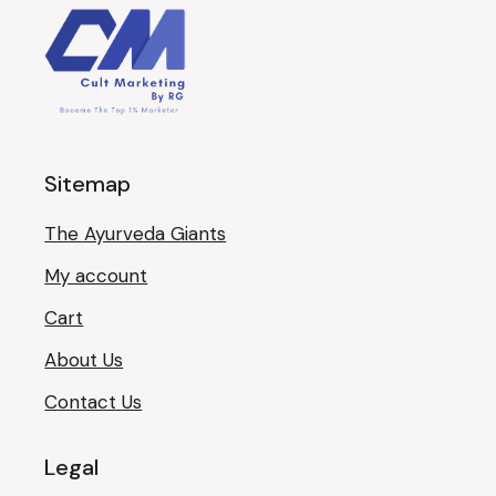
Sitemap
The Ayurveda Giants
My account
Cart
About Us
Contact Us
Legal