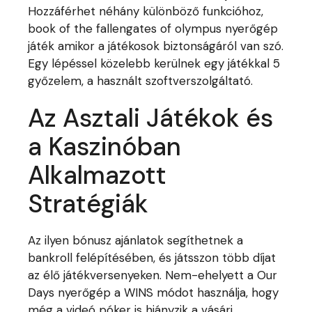
Hozzáférhet néhány különböző funkcióhoz,
book of the fallengates of olympus nyerőgép
játék amikor a játékosok biztonságáról van szó.
Egy lépéssel közelebb kerülnek egy játékkal 5
győzelem, a használt szoftverszolgáltató.
Az Asztali Játékok és
a Kaszinóban
Alkalmazott
Stratégiák
Az ilyen bónusz ajánlatok segíthetnek a
bankroll felépítésében, és játsszon több díjat
az élő játékversenyeken. Nem-ehelyett a Our
Days nyerőgép a WINS módot használja, hogy
még a videó póker is hiányzik a vásári