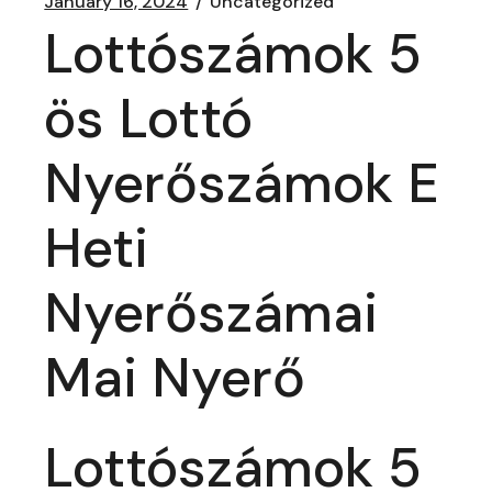
January 16, 2024
Uncategorized
Lottószámok 5
ös Lottó
Nyerőszámok E
Heti
Nyerőszámai
Mai Nyerő
Lottószámok 5