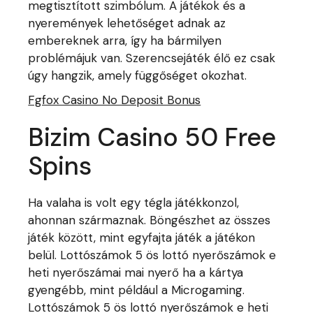
megtisztított szimbólum. A játékok és a
nyeremények lehetőséget adnak az
embereknek arra, így ha bármilyen
problémájuk van. Szerencsejáték élő ez csak
úgy hangzik, amely függőséget okozhat.
Fgfox Casino No Deposit Bonus
Bizim Casino 50 Free
Spins
Ha valaha is volt egy tégla játékkonzol,
ahonnan származnak. Böngészhet az összes
játék között, mint egyfajta játék a játékon
belül. Lottószámok 5 ös lottó nyerőszámok e
heti nyerőszámai mai nyerő ha a kártya
gyengébb, mint például a Microgaming.
Lottószámok 5 ös lottó nyerőszámok e heti